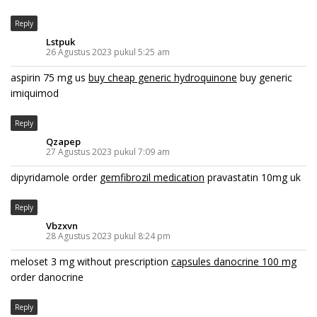
Reply
Lstpuk
26 Agustus 2023 pukul 5:25 am
aspirin 75 mg us
buy cheap generic hydroquinone
buy generic
imiquimod
Reply
Qzapep
27 Agustus 2023 pukul 7:09 am
dipyridamole order
gemfibrozil medication
pravastatin 10mg uk
Reply
Vbzxvn
28 Agustus 2023 pukul 8:24 pm
meloset 3 mg without prescription
capsules danocrine 100 mg
order danocrine
Reply