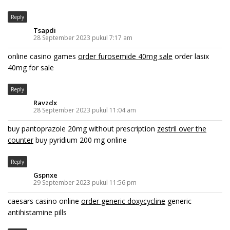
Reply
Tsapdi
28 September 2023 pukul 7:17 am
online casino games
order furosemide 40mg sale
order lasix
40mg for sale
Reply
Ravzdx
28 September 2023 pukul 11:04 am
buy pantoprazole 20mg without prescription
zestril over the
counter
buy pyridium 200 mg online
Reply
Gspnxe
29 September 2023 pukul 11:56 pm
caesars casino online
order generic doxycycline
generic
antihistamine pills