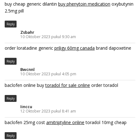
buy cheap generic dilantin
buy phenytoin medication
oxybutynin
2.5mg pill
Reply
Zsbahr
10 Oktober 2023 pukul 9:30 am
order loratadine generic
priligy 60mg canada
brand dapoxetine
Reply
Bwcnnl
10 Oktober 2023 pukul 4:05 pm
baclofen online buy
toradol for sale online
order toradol
Reply
Iinccu
12 Oktober 2023 pukul 8:41 am
baclofen 25mg cost
amitriptyline online
toradol 10mg cheap
Reply