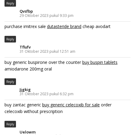
Reply
Qvsfbp
29 Oktober 2023 pukul 9:33 pm
purchase imitrex sale
dutasteride brand
cheap avodart
Reply
Tflufv
31 Oktober 2023 pukul 12:51 am
buy generic buspirone over the counter
buy buspin tablets
amiodarone 200mg oral
Reply
Jjgkig
31 Oktober 2023 pukul 6:32 pm
buy zantac generic
buy generic celecoxib for sale
order
celecoxib without prescription
Reply
Uelowm