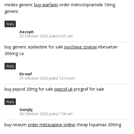
medex generic
buy warfarin
order metoclopramide 10mg
generic
Reply
Aezoph
25 Oktober 2023 pukul 6:01 am
buy generic azelastine for sale
purchase zovirax
irbesartan
300mg ca
Reply
Rirowf
25 Oktober 2023 pukul 12:34 pm
buy pepcid 20mg for sale
pepcid uk
prograf for sale
Reply
Gwnjkj
28 Oktober 2023 pukul 7:00 am
buy nexium
order mirtazapine online
cheap topamax 200mg