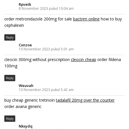
Rpvetk
8 November 2023 pukul 10:04 am
order metronidazole 200mg for sale
bactrim online
how to buy
cephalexin
Reply
Cxnzoe
10 November 2023 pukul 5:01 am
cleocin 300mg without prescription
cleocin cheap
order fildena
100mg
Reply
Weuvah
10 November 2023 pukul 5:42 am
buy cheap generic tretinoin
tadalafil 20mg over the counter
order avana generic
Reply
Nksydq