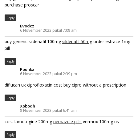
purchase proscar
Reply
Bvodcz
6 November 2023 pukul 7:08 am
buy generic sildenafil 100mg
sildenafil 50mg
order estrace 1mg
pill
Reply
Pouhkx
6 November 2023 pukul 2:39 pm
diflucan uk
ciprofloxacin cost
buy cipro without a prescription
Reply
Xpbpdh
8 November 2023 pukul 6:41 am
cost lamotrigine 200mg
nemazole pills
vermox 100mg us
Reply