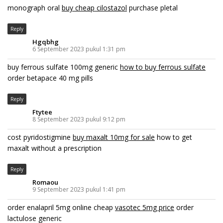
monograph oral
buy cheap cilostazol
purchase pletal
Reply
Hgqbhg
6 September 2023 pukul 1:31 pm
buy ferrous sulfate 100mg generic
how to buy ferrous sulfate
order betapace 40 mg pills
Reply
Ftytee
8 September 2023 pukul 9:12 pm
cost pyridostigmine
buy maxalt 10mg for sale
how to get
maxalt without a prescription
Reply
Romaou
9 September 2023 pukul 1:41 pm
order enalapril 5mg online cheap
vasotec 5mg price
order
lactulose generic