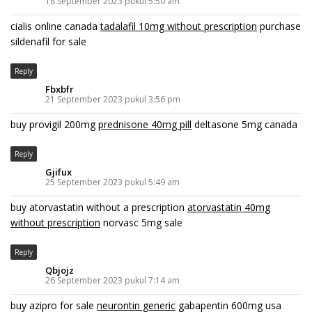
18 September 2023 pukul 5:50 am
cialis online canada
tadalafil 10mg without prescription
purchase
sildenafil for sale
Reply
Fbxbfr
21 September 2023 pukul 3:56 pm
buy provigil 200mg
prednisone 40mg pill
deltasone 5mg canada
Reply
Gjifux
25 September 2023 pukul 5:49 am
buy atorvastatin without a prescription
atorvastatin 40mg
without prescription
norvasc 5mg sale
Reply
Qbjojz
26 September 2023 pukul 7:14 am
buy azipro for sale
neurontin generic
gabapentin 600mg usa