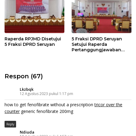
Raperda RPJMD Disetujui
5 Fraksi DPRD Seruyan
5 Fraksi DPRD Seruyan
Setujui Raperda
Pertanggungjawaban
Pelaksanaan APBD TA
2024
Respon (67)
Lkzbqk
12 Agustus 2023 pukul 1:17 pm
how to get fenofibrate without a prescription
tricor over the
counter
generic fenofibrate 200mg
Reply
Ndiuda