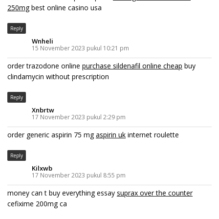
250mg
best online casino usa
Reply
Wnheli
15 November 2023 pukul 10:21 pm
order trazodone online
purchase sildenafil online cheap
buy
clindamycin without prescription
Reply
Xnbrtw
17 November 2023 pukul 2:29 pm
order generic aspirin 75 mg
aspirin uk
internet roulette
Reply
Kilxwb
17 November 2023 pukul 8:55 pm
money can t buy everything essay
suprax over the counter
cefixime 200mg ca