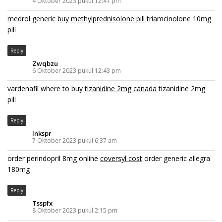
4 Oktober 2023 pukul 12:41 pm
medrol generic
buy methylprednisolone pill
triamcinolone 10mg
pill
Reply
Zwqbzu
6 Oktober 2023 pukul 12:43 pm
vardenafil where to buy
tizanidine 2mg canada
tizanidine 2mg
pill
Reply
Inkspr
7 Oktober 2023 pukul 6:37 am
order perindopril 8mg online
coversyl cost
order generic allegra
180mg
Reply
Tsspfx
8 Oktober 2023 pukul 2:15 pm