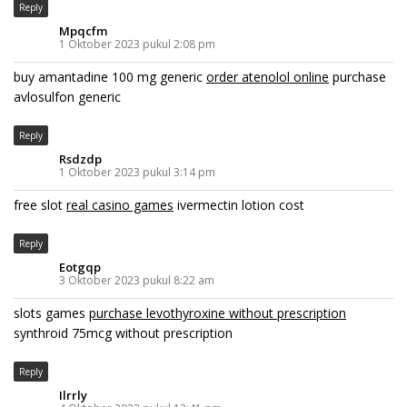
Reply
Mpqcfm
1 Oktober 2023 pukul 2:08 pm
buy amantadine 100 mg generic
order atenolol online
purchase
avlosulfon generic
Reply
Rsdzdp
1 Oktober 2023 pukul 3:14 pm
free slot
real casino games
ivermectin lotion cost
Reply
Eotgqp
3 Oktober 2023 pukul 8:22 am
slots games
purchase levothyroxine without prescription
synthroid 75mcg without prescription
Reply
Ilrrly