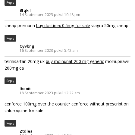
Reply
Bfqkif
14 September 2023 pukul 10:48 pm
cheap premarin
buy dostinex 0.5mg for sale
viagra 50mg cheap
Reply
Oyvbng
16 September 2023 pukul 5:42 am
telmisartan 20mg uk
buy molnunat 200 mg generic
molnupiravir
200mg ca
Reply
Ibeoit
18 September 2023 pukul 12:22 am
cenforce 100mg over the counter
cenforce without prescription
chloroquine for sale
Reply
Ztdlea