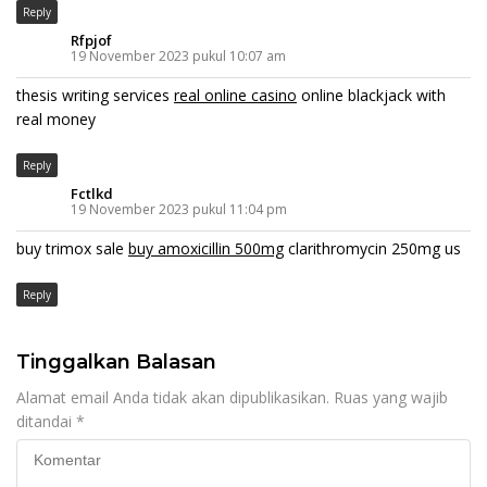
Reply
Rfpjof
19 November 2023 pukul 10:07 am
thesis writing services
real online casino
online blackjack with
real money
Reply
Fctlkd
19 November 2023 pukul 11:04 pm
buy trimox sale
buy amoxicillin 500mg
clarithromycin 250mg us
Reply
Tinggalkan Balasan
Alamat email Anda tidak akan dipublikasikan.
Ruas yang wajib
ditandai
*