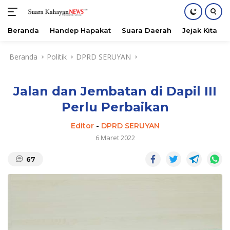
Beranda
Handep Hapakat
Suara Daerah
Jejak Kita
Langsung
Beranda
Politik
DPRD SERUYAN
ke
konten
Jalan dan Jembatan di Dapil III
Perlu Perbaikan
Editor
-
DPRD SERUYAN
6 Maret 2022
67