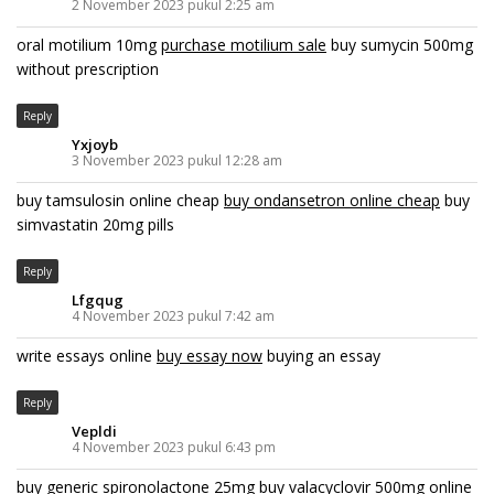
2 November 2023 pukul 2:25 am
oral motilium 10mg
purchase motilium sale
buy sumycin 500mg
without prescription
Reply
Yxjoyb
3 November 2023 pukul 12:28 am
buy tamsulosin online cheap
buy ondansetron online cheap
buy
simvastatin 20mg pills
Reply
Lfgqug
4 November 2023 pukul 7:42 am
write essays online
buy essay now
buying an essay
Reply
Vepldi
4 November 2023 pukul 6:43 pm
buy generic spironolactone 25mg
buy valacyclovir 500mg online