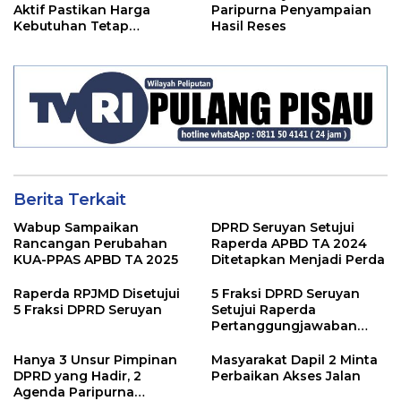
Aktif Pastikan Harga
Paripurna Penyampaian
Kebutuhan Tetap
Hasil Reses
Terjangkau
Berita Terkait
Wabup Sampaikan
DPRD Seruyan Setujui
Rancangan Perubahan
Raperda APBD TA 2024
KUA-PPAS APBD TA 2025
Ditetapkan Menjadi Perda
Raperda RPJMD Disetujui
5 Fraksi DPRD Seruyan
5 Fraksi DPRD Seruyan
Setujui Raperda
Pertanggungjawaban
Pelaksanaan APBD TA
2024
Hanya 3 Unsur Pimpinan
Masyarakat Dapil 2 Minta
DPRD yang Hadir, 2
Perbaikan Akses Jalan
Agenda Paripurna