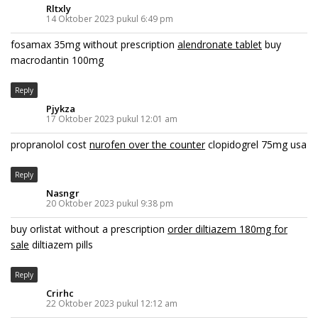
Rltxly
14 Oktober 2023 pukul 6:49 pm
fosamax 35mg without prescription
alendronate tablet
buy
macrodantin 100mg
Reply
Pjykza
17 Oktober 2023 pukul 12:01 am
propranolol cost
nurofen over the counter
clopidogrel 75mg usa
Reply
Nasngr
20 Oktober 2023 pukul 9:38 pm
buy orlistat without a prescription
order diltiazem 180mg for
sale
diltiazem pills
Reply
Crirhc
22 Oktober 2023 pukul 12:12 am