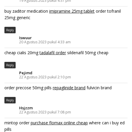
19 Agustus 2023 pukul 4:57 pm
buy zaditor medication
imipramine 25mg tablet
order tofranil
25mg generic
Reply
Iswuur
20 Agustus 2023 pukul 4:33 am
cheap cialis 20mg
tadalafil order
sildenafil 50mg cheap
Reply
Pejimd
22 Agustus 2023 pukul 2:10 pm
order precose 50mg pills
repaglinide brand
fulvicin brand
Reply
Hsjzzm
22 Agustus 2023 pukul 7:08 pm
mintop order
purchase flomax online cheap
where can i buy ed
pills