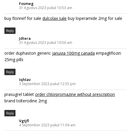
Fosmeg
31 Agustus 2023 pukul 10:53 am
buy florinef for sale
dulcolax sale
buy loperamide 2mg for sale
Reply
Jdtera
31 Agustus 2023 pukul 10:56 am
order duphaston generic
januvia 100mg canada
empagliflozin
25mg pills
Reply
Iqhlav
3 September 2023 pukul 12:55 pm
prasugrel tablet
order chlorpromazine without prescription
brand tolterodine 2mg
Reply
Vgtjfl
4 September 2023 pukul 11:04 am