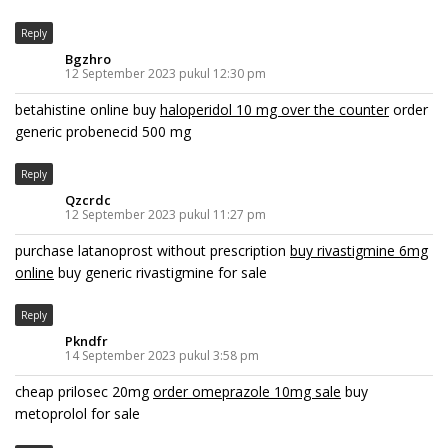
Reply
Bgzhro
12 September 2023 pukul 12:30 pm
betahistine online buy
haloperidol 10 mg over the counter
order
generic probenecid 500 mg
Reply
Qzcrdc
12 September 2023 pukul 11:27 pm
purchase latanoprost without prescription
buy rivastigmine 6mg
online
buy generic rivastigmine for sale
Reply
Pkndfr
14 September 2023 pukul 3:58 pm
cheap prilosec 20mg
order omeprazole 10mg sale
buy
metoprolol for sale