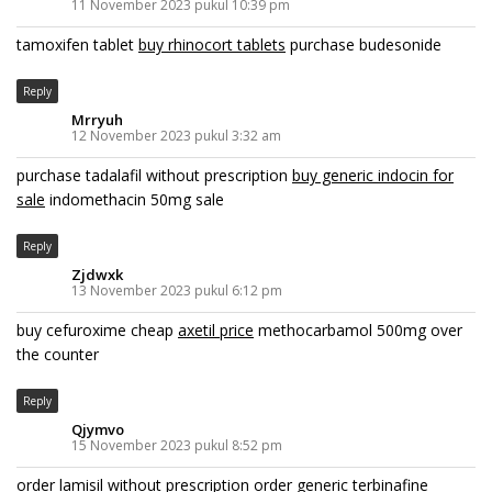
11 November 2023 pukul 10:39 pm
tamoxifen tablet
buy rhinocort tablets
purchase budesonide
Reply
Mrryuh
12 November 2023 pukul 3:32 am
purchase tadalafil without prescription
buy generic indocin for
sale
indomethacin 50mg sale
Reply
Zjdwxk
13 November 2023 pukul 6:12 pm
buy cefuroxime cheap
axetil price
methocarbamol 500mg over
the counter
Reply
Qjymvo
15 November 2023 pukul 8:52 pm
order lamisil without prescription
order generic terbinafine