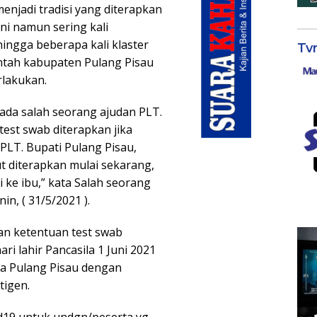
enjadi tradisi yang diterapkan
ni namun sering kali
hingga beberapa kali klaster
Tv
intah kabupaten Pulang Pisau
rlakukan.
pada salah seorang ajudan PLT.
st swab diterapkan jika
LT. Bupati Pulang Pisau,
ut diterapkan mulai sekarang,
i ke ibu,” kata Salah seorang
in, ( 31/5/2021 ).
n ketentuan test swab
ri lahir Pancasila 1 Juni 2021
da Pulang Pisau dengan
tigen.
id19 untuk undgn/peserta yg