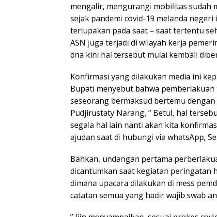
mengalir, mengurangi mobilitas sudah m
sejak pandemi covid-19 melanda negeri i
terlupakan pada saat – saat tertentu se
ASN juga terjadi di wilayah kerja pemer
dna kini hal tersebut mulai kembali dibe
Konfirmasi yang dilakukan media ini ke
Bupati menyebut bahwa pemberlakuan te
seseorang bermaksud bertemu dengan P
Pudjirustaty Narang, ” Betul, hal terseb
segala hal lain nanti akan kita konfirmas
ajudan saat di hubungi via whatsApp, Sen
Bahkan, undangan pertama perberlakua
dicantumkan saat kegiatan peringatan ha
dimana upacara dilakukan di mess pem
catatan semua yang hadir wajib swab an
” Ijin menyampaikan, sesuai prokes cov