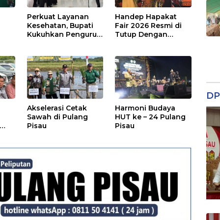
Perkuat Layanan
Handep Hapakat
a
Kesehatan, Bupati
Fair 2026 Resmi di
Kukuhkan Pengurus
Tutup Dengan
TP Posyandu
Malam Hiburan
Rakyat
DP
Akselerasi Cetak
Harmoni Budaya
Sawah di Pulang
HUT ke – 24 Pulang
Pisau
Pisau