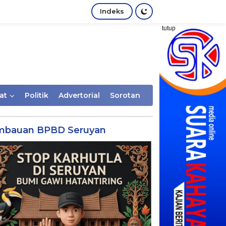
Indeks
tutup
at
Politik
Advertorial
Sorotan
mbauan BPBD Seruyan