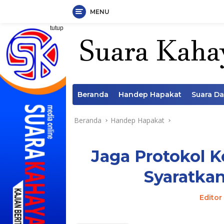
MENU
Langsung
tutup
ke
konten
Beranda
Handep Hapakat
Suara D
Beranda
Handep Hapakat
Jaga Protokol K
Syaratka
Editor