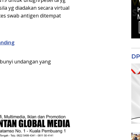
ila yg diadakan secara virtual
tes swab antigen ditempat
anding
DP
n bunyi undangan yang