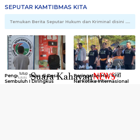
SEPUTAR KAMTIBMAS KITA
Temukan Berita Seputar Hukum dan Kriminal disini .....
tutup
Pengedar Sabu di Desa
Peringatan Hari Anti
..........
Sembuluh I Diringkus
Narkotika Internasional
2026
Oknum Kuli Tinta Diduga
Kunjungan Kerja Kajati