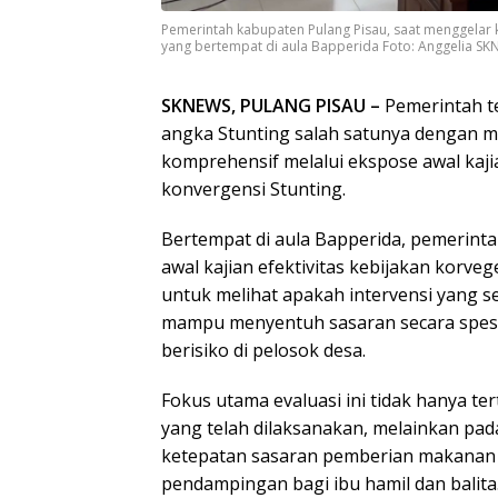
Pemerintah kabupaten Pulang Pisau, saat menggelar ke
yang bertempat di aula Bapperida Foto: Anggelia S
SKNEWS, PULANG PISAU –
Pemerintah t
angka Stunting salah satunya dengan m
komprehensif melalui ekspose awal kajia
konvergensi Stunting.
Bertempat di aula Bapperida, pemerint
awal kajian efektivitas kebijakan korve
untuk melihat apakah intervensi yang se
mampu menyentuh sasaran secara spesif
berisiko di pelosok desa.
Fokus utama evaluasi ini tidak hanya t
yang telah dilaksanakan, melainkan pad
ketepatan sasaran pemberian makanan
pendampingan bagi ibu hamil dan balita