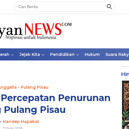
aerah
Jejak Kita
Pendidikan
Hukum
Suara Raky
Hi
Anggelia - Pulang Pisau
s Percepatan Penurunan
 Pulang Pisau
-
Handep Hapakat
27 Juni 2026