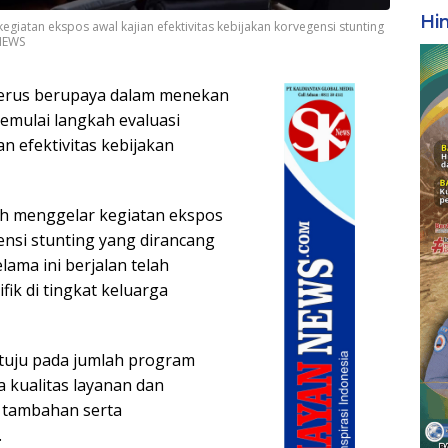
Hi
giatan ekspos awal kajian efektivitas kebijakan korvegensi stunting
KNEWS
erus berupaya dalam menekan
emulai langkah evaluasi
n efektivitas kebijakan
ah menggelar kegiatan ekspos
gensi stunting yang dirancang
lama ini berjalan telah
ik di tingkat keluarga
ertuju pada jumlah program
a kualitas layanan dan
 tambahan serta
.