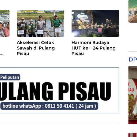
TP Posyandu
Malam Hiburan
Rakyat
Akselerasi Cetak
Harmoni Budaya
Sawah di Pulang
HUT ke – 24 Pulang
Pisau
Pisau
DP