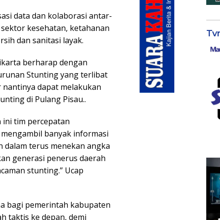
asi data dan kolaborasi antar-
i sektor kesehatan, ketahanan
Tv
sih dan sanitasi layak.
dikarta berharap dengan
urunan Stunting yang terlibat
r nantinya dapat melakukan
nting di Pulang Pisau..
ini tim percepatan
t mengambil banyak informasi
an dalam terus menekan angka
kan generasi penerus daerah
ncaman stunting.” Ucap
ama bagi pemerintah kabupaten
 taktis ke depan, demi