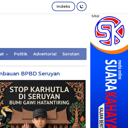
Indeks
tutup
at
Politik
Advertorial
Sorotan
mbauan BPBD Seruyan