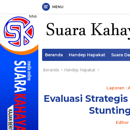
MENU
Langsung
tutup
ke
konten
Beranda
Handep Hapakat
Suara D
Beranda
Handep Hapakat
Laporan : 
Evaluasi Strategi
Stunting
Editor