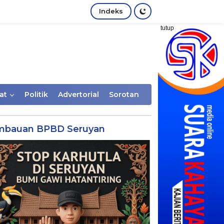
Indeks
tutup
at
Politik
Advertorial
Sorotan
mbauan BPBD Seruyan