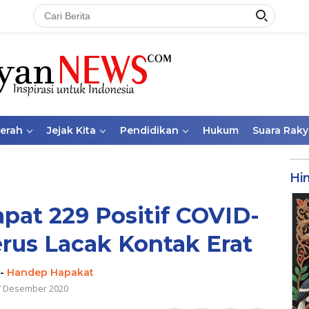
aerah
Jejak Kita
Pendidikan
Hukum
Suara Raky
Hi
apat 229 Positif COVID-
erus Lacak Kontak Erat
-
Handep Hapakat
7 Desember 2020