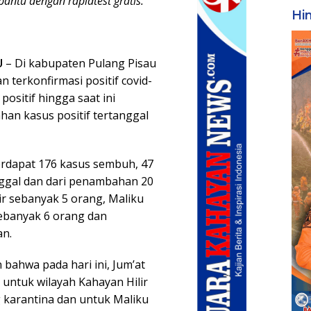
antu dengan rapidtest gratis.
Hi
U
– Di kabupaten Pulang Pisau
 terkonfirmasi positif covid-
positif hingga saat ini
an kasus positif tertanggal
terdapat 176 kasus sembuh, 47
nggal dan dari penambahan 20
ir sebanyak 5 orang, Maliku
ebanyak 6 orang dan
an.
bahwa pada hari ini, Jum’at
n untuk wilayah Kahayan Hilir
g karantina dan untuk Maliku