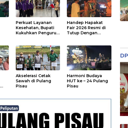
Perkuat Layanan
Handep Hapakat
a
Kesehatan, Bupati
Fair 2026 Resmi di
Kukuhkan Pengurus
Tutup Dengan
TP Posyandu
Malam Hiburan
Rakyat
DP
Akselerasi Cetak
Harmoni Budaya
Sawah di Pulang
HUT ke – 24 Pulang
Pisau
Pisau