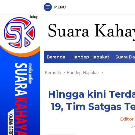
MENU
Langsung
tutup
ke
konten
Beranda
Handep Hapakat
Suara D
Beranda
Handep Hapakat
Hingga kini Terd
19, Tim Satgas T
Editor
2