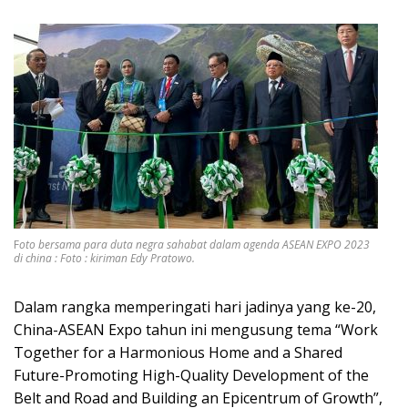
F
oto bersama para duta negra sahabat dalam agenda ASEAN EXPO 2023
di china : Foto : kiriman Edy Pratowo.
Dalam rangka memperingati hari jadinya yang ke-20,
China-ASEAN Expo tahun ini mengusung tema “Work
Together for a Harmonious Home and a Shared
Future-Promoting High-Quality Development of the
Belt and Road and Building an Epicentrum of Growth”,