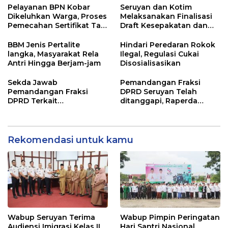
Pelayanan BPN Kobar
Seruyan dan Kotim
Dikeluhkan Warga, Proses
Melaksanakan Finalisasi
Pemecahan Sertifikat Tak
Draft Kesepakatan dan
Kunjung Selesai
Perjanjian Bersama
BBM Jenis Pertalite
Hindari Peredaran Rokok
langka, Masyarakat Rela
Ilegal, Regulasi Cukai
Antri Hingga Berjam-jam
Disosialisasikan
Sekda Jawab
Pemandangan Fraksi
Pemandangan Fraksi
DPRD Seruyan Telah
DPRD Terkait
ditanggapi, Raperda
Pertanggungjawaban
RPJMD Segera
Pelaksanaan APBD TA
Ditindaklanjuti
2024
Rekomendasi untuk kamu
Wabup Seruyan Terima
Wabup Pimpin Peringatan
Audiensi Imigrasi Kelas II
Hari Santri Nasional