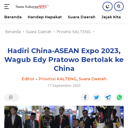
Beranda
Handep Hapakat
Suara Daerah
Jejak Kita
Langsung
Beranda
Suara Daerah
Provinsi KALTENG
ke
konten
Hadiri China-ASEAN Expo 2023,
Wagub Edy Pratowo Bertolak ke
China
Editor
-
Provinsi KALTENG
,
Suara Daerah
17 September 2023