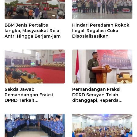
BBM Jenis Pertalite
Hindari Peredaran Rokok
langka, Masyarakat Rela
Ilegal, Regulasi Cukai
Antri Hingga Berjam-jam
Disosialisasikan
Sekda Jawab
Pemandangan Fraksi
Pemandangan Fraksi
DPRD Seruyan Telah
DPRD Terkait
ditanggapi, Raperda
Pertanggungjawaban
RPJMD Segera
Pelaksanaan APBD TA
Ditindaklanjuti
2024