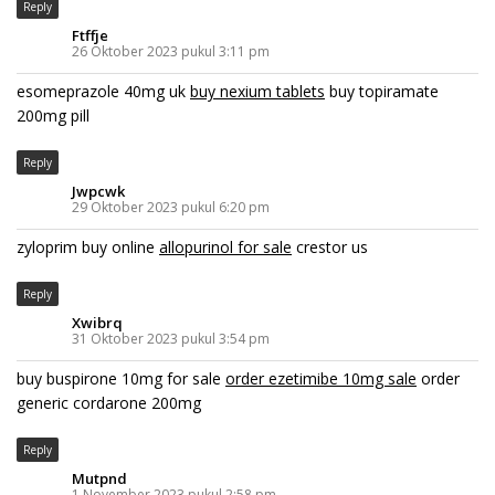
Reply
Ftffje
26 Oktober 2023 pukul 3:11 pm
esomeprazole 40mg uk
buy nexium tablets
buy topiramate
200mg pill
Reply
Jwpcwk
29 Oktober 2023 pukul 6:20 pm
zyloprim buy online
allopurinol for sale
crestor us
Reply
Xwibrq
31 Oktober 2023 pukul 3:54 pm
buy buspirone 10mg for sale
order ezetimibe 10mg sale
order
generic cordarone 200mg
Reply
Mutpnd
1 November 2023 pukul 2:58 pm