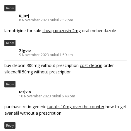
Reply
Rjjuzj
8 November 2023 pukul 7:52 pm
lamotrigine for sale
cheap prazosin 2mg
oral mebendazole
Reply
Zlgvtz
9 November 2023 pukul 1:59 am
buy cleocin 300mg without prescription
cost cleocin
order
sildenafil 50mg without prescription
Reply
Msjxio
10 November 2023 pukul 6:48 pm
purchase retin generic
tadalis 10mg over the counter
how to get
avanafil without a prescription
Reply