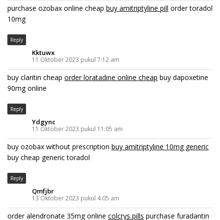
purchase ozobax online cheap
buy amitriptyline pill
order toradol
10mg
Reply
Kktuwx
11 Oktober 2023 pukul 7:12 am
buy claritin cheap
order loratadine online cheap
buy dapoxetine
90mg online
Reply
Ydgync
11 Oktober 2023 pukul 11:05 am
buy ozobax without prescription
buy amitriptyline 10mg generic
buy cheap generic toradol
Reply
Qmfjbr
13 Oktober 2023 pukul 4:05 am
order alendronate 35mg online
colcrys pills
purchase furadantin