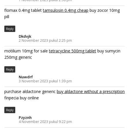
flomax 0.4mg tablet
tamsulosin 0.4mg cheap
buy zocor 10mg
pill
Reply
Dkdvjk
2 November 2023 pukul 2:25 pm
motilium 10mg for sale
tetracycline 500mg tablet
buy sumycin
250mg generic
Reply
Nuwdrf
3 November 2023 pukul 1:39 pm
purchase aldactone generic
buy aldactone without a prescription
finpecia buy online
Reply
Pzyznh
4 November 2023 pukul 9:22 pm