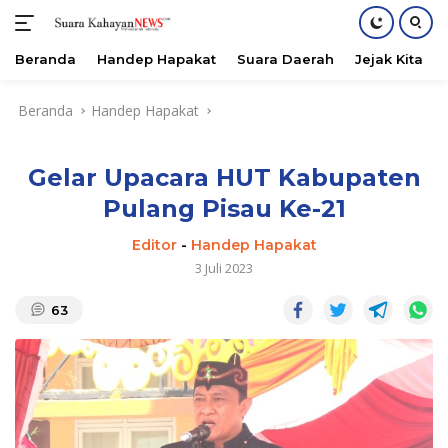
Beranda
Handep Hapakat
Suara Daerah
Jejak Kita
Langsung
Beranda
Handep Hapakat
ke
konten
Gelar Upacara HUT Kabupaten
Pulang Pisau Ke-21
Editor
-
Handep Hapakat
3 Juli 2023
63