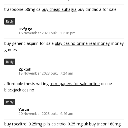
trazodone 50mg ca
buy cheap suhagra
buy clindac a for sale
Reply
Hxfgge
16 November 2023 pukul 12:38 pm
buy generic aspirin for sale
play casino online real money
money
games
Reply
Zpktnh
18 November 2023 pukul 7:24 am
affordable thesis writing
term papers for sale online
online
blackjack casino
Reply
Yarzii
20 November 2023 pukul 6:46 am
buy rocaltrol 0.25mg pills
calcitriol 0.25 mg uk
buy tricor 160mg