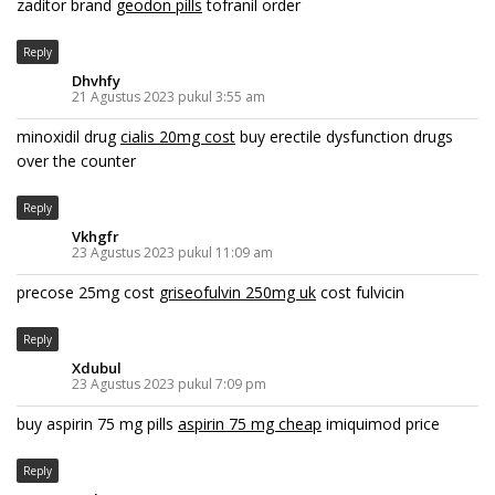
zaditor brand
geodon pills
tofranil order
Reply
Dhvhfy
21 Agustus 2023 pukul 3:55 am
minoxidil drug
cialis 20mg cost
buy erectile dysfunction drugs
over the counter
Reply
Vkhgfr
23 Agustus 2023 pukul 11:09 am
precose 25mg cost
griseofulvin 250mg uk
cost fulvicin
Reply
Xdubul
23 Agustus 2023 pukul 7:09 pm
buy aspirin 75 mg pills
aspirin 75 mg cheap
imiquimod price
Reply