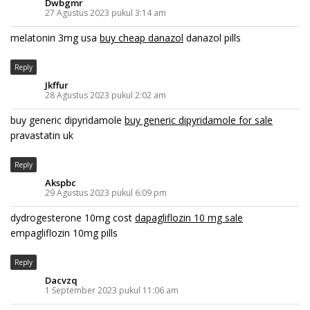
Dwbgmr
27 Agustus 2023 pukul 3:14 am
melatonin 3mg usa
buy cheap danazol
danazol pills
Reply
Jkffur
28 Agustus 2023 pukul 2:02 am
buy generic dipyridamole
buy generic dipyridamole for sale
pravastatin uk
Reply
Akspbc
29 Agustus 2023 pukul 6:09 pm
dydrogesterone 10mg cost
dapagliflozin 10 mg sale
empagliflozin 10mg pills
Reply
Dacvzq
1 September 2023 pukul 11:06 am