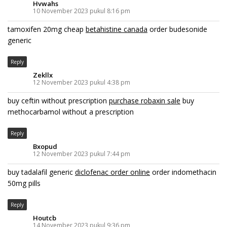
Hvwahs
10 November 2023 pukul 8:16 pm
tamoxifen 20mg cheap
betahistine canada
order budesonide
generic
Reply
Zekllx
12 November 2023 pukul 4:38 pm
buy ceftin without prescription
purchase robaxin sale
buy
methocarbamol without a prescription
Reply
Bxopud
12 November 2023 pukul 7:44 pm
buy tadalafil generic
diclofenac order online
order indomethacin
50mg pills
Reply
Houtcb
14 November 2023 pukul 9:36 pm