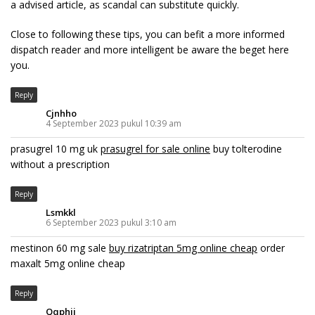
a advised article, as scandal can substitute quickly.
Close to following these tips, you can befit a more informed
dispatch reader and more intelligent be aware the beget here
you.
Reply
Cjnhho
4 September 2023 pukul 10:39 am
prasugrel 10 mg uk
prasugrel for sale online
buy tolterodine
without a prescription
Reply
Lsmkkl
6 September 2023 pukul 3:10 am
mestinon 60 mg sale
buy rizatriptan 5mg online cheap
order
maxalt 5mg online cheap
Reply
Qqphij