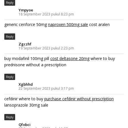
Reply
Ympyoe
18 September 2023 pukul 8:23 pm
generic cenforce 50mg
naproxen 500mg sale
cost aralen
Reply
Zgczhf
19 September 2023 pukul 2:23 pm
buy modafinil 100mg pill
cost deltasone 20mg
where to buy
prednisone without a prescription
Reply
Xgbhhd
22 September 2023 pukul 3:17 pm
cefdinir where to buy
purchase cefdinir without prescription
lansoprazole 30mg sale
Reply
Qfobci