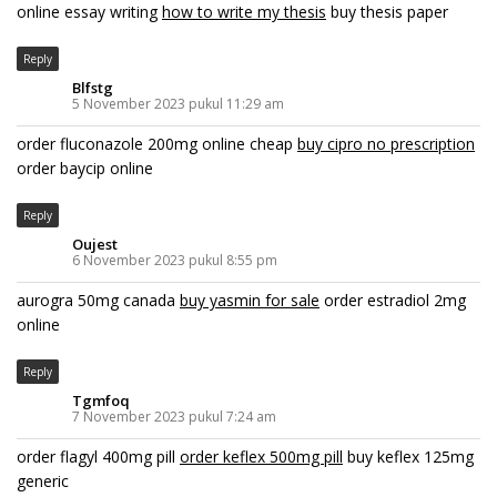
online essay writing
how to write my thesis
buy thesis paper
Reply
Blfstg
5 November 2023 pukul 11:29 am
order fluconazole 200mg online cheap
buy cipro no prescription
order baycip online
Reply
Oujest
6 November 2023 pukul 8:55 pm
aurogra 50mg canada
buy yasmin for sale
order estradiol 2mg
online
Reply
Tgmfoq
7 November 2023 pukul 7:24 am
order flagyl 400mg pill
order keflex 500mg pill
buy keflex 125mg
generic