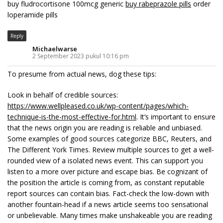
buy fludrocortisone 100mcg generic
buy rabeprazole pills
order
loperamide pills
Reply
Michaelwarse
2 September 2023 pukul 10:16 pm
To presume from actual news, dog these tips:
Look in behalf of credible sources:
https://www.wellpleased.co.uk/wp-content/pages/which-
technique-is-the-most-effective-for.html
. It’s important to ensure
that the news origin you are reading is reliable and unbiased.
Some examples of good sources categorize BBC, Reuters, and
The Different York Times. Review multiple sources to get a well-
rounded view of a isolated news event. This can support you
listen to a more over picture and escape bias. Be cognizant of
the position the article is coming from, as constant reputable
report sources can contain bias. Fact-check the low-down with
another fountain-head if a news article seems too sensational
or unbelievable. Many times make unshakeable you are reading