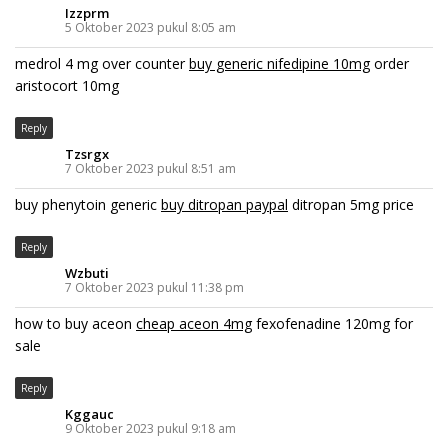
Izzprm
5 Oktober 2023 pukul 8:05 am
medrol 4 mg over counter
buy generic nifedipine 10mg
order
aristocort 10mg
Reply
Tzsrgx
7 Oktober 2023 pukul 8:51 am
buy phenytoin generic
buy ditropan paypal
ditropan 5mg price
Reply
Wzbuti
7 Oktober 2023 pukul 11:38 pm
how to buy aceon
cheap aceon 4mg
fexofenadine 120mg for
sale
Reply
Kggauc
9 Oktober 2023 pukul 9:18 am