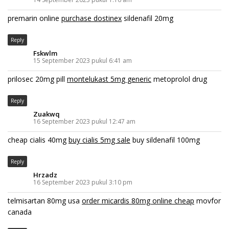
premarin online
purchase dostinex
sildenafil 20mg
Reply
Fskwlm
15 September 2023 pukul 6:41 am
prilosec 20mg pill
montelukast 5mg generic
metoprolol drug
Reply
Zuakwq
16 September 2023 pukul 12:47 am
cheap cialis 40mg
buy cialis 5mg sale
buy sildenafil 100mg
Reply
Hrzadz
16 September 2023 pukul 3:10 pm
telmisartan 80mg usa
order micardis 80mg online cheap
movfor
canada