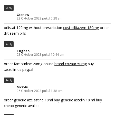
Reply
Otznaw
22 Oktober 2023 pukul 5:28 am
orlistat 120mg without prescription
cost diltiazem 180mg
order
diltiazem pills
Reply
Tngbao
23 Oktober 2023 pukul 10:44 am
order famotidine 20mg online
brand cozaar 50mg
buy
tacrolimus paypal
Reply
Mxzvlu
26 Oktober 2023 pukul 1:38 pm
order generic azelastine 10ml
buy generic astelin 10 ml
buy
cheap generic avalide