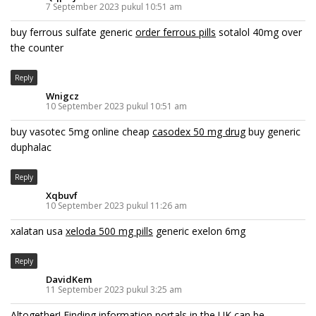
7 September 2023 pukul 10:51 am
buy ferrous sulfate generic
order ferrous pills
sotalol 40mg over
the counter
Reply
Wnigcz
10 September 2023 pukul 10:51 am
buy vasotec 5mg online cheap
casodex 50 mg drug
buy generic
duphalac
Reply
Xqbuvf
10 September 2023 pukul 11:26 am
xalatan usa
xeloda 500 mg pills
generic exelon 6mg
Reply
DavidKem
11 September 2023 pukul 3:25 am
Altogether! Finding information portals in the UK can be