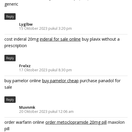
generic
Reply
Lyglbw
15 Oktober 2023 pukul 3:20 pm
cost inderal 20mg
inderal for sale online
buy plavix without a
prescription
Reply
Frelxz
17 Oktober 2023 pukul 8:30 pm
buy pamelor online
buy pamelor cheap
purchase panadol for
sale
Reply
Muvnmk
20 Oktober 2023 pukul 12:06 am
order warfarin online
order metoclopramide 20mg pill
maxolon
pill