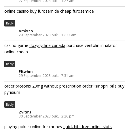
27 September 2023 pukul 1:27 am
online casino
buy furosemide
cheap furosemide
Reply
Amkrco
29 September 2023 pukul 12:23 am
casino game
doxycycline canada
purchase ventolin inhalator
online cheap
Reply
Pltwhm
29 September 2023 pukul 7:31 am
order protonix 20mg without prescription
order lisinopril pills
buy
pyridium
Reply
Zvltms
30 September 2023 pukul 2:26 pm
playing poker online for money
quick hits free online slots