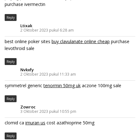
purchase ivermectin
Reply
Ltixak
2 Oktober 2023 pukul 6:28 am
best online poker sites
buy clavulanate online cheap
purchase
levothroid sale
Reply
Nvkxfy
2 Oktober 2023 pukul 11:33 am
symmetrel generic
tenormin 50mg uk
aczone 100mg sale
Reply
Zowroc
3 Oktober 2023 pukul 10:55 pm
clomid ca
imuran us
cost azathioprine 50mg
Reply