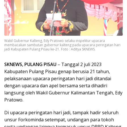
Wakil Gubernur Kalteng, Edy Pratowo selaku inspektur upacara
membacakan sambutan gubernur kalteng pada upacara peringatan hari
jadi Kabupaten Pulang Pisau ke-21. Foto : Aditya SKNEWS.
SKNEWS, PULANG PISAU
– Tanggal 2 juli 2023
Kabupaten Pulang Pisau genap berusia 21 tahun,
pelaksanaan upacara peringatan hari jadi ditandai
dengan upacara dan apel bersama serta dihadiri
langsung oleh Wakil Gubernur Kalimantan Tengah, Edy
Pratowo.
Di upacara peringatan hari jadi, tampak hadir seluruh
unsur Forkominda setempat, undangan para tokoh
serta undangan lainnya termasuk unsur DPRD Kalteng