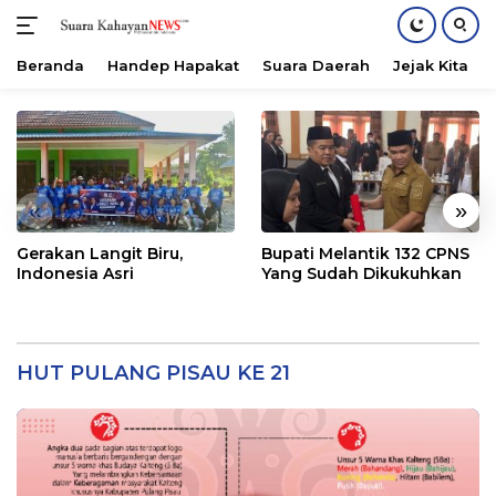
Beranda
Handep Hapakat
Suara Daerah
Jejak Kita
Langsung
ke
konten
«
»
Gerakan Langit Biru,
Bupati Melantik 132 CPNS
Indonesia Asri
Yang Sudah Dikukuhkan
HUT PULANG PISAU KE 21