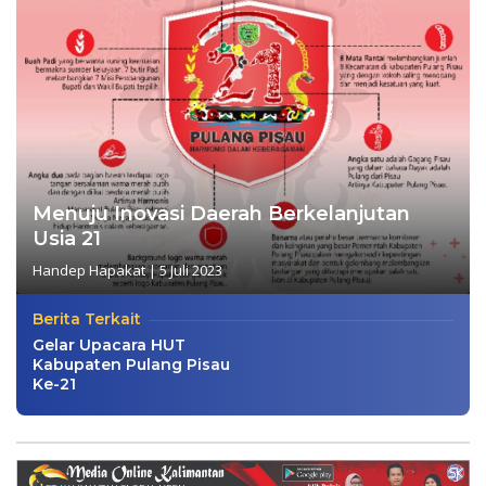
Menuju Inovasi Daerah Berkelanjutan
Usia 21
Handep Hapakat
|
5 Juli 2023
Berita Terkait
Gelar Upacara HUT
Kabupaten Pulang Pisau
Ke-21