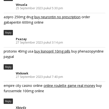
Wnuxla
25 September 2023 pukul 5:30 pm
azipro 250mg drug
buy neurontin no prescription
order
gabapentin 600mg online
Reply
Pxazay
27 September 2023 pukul 3:14 pm
protonix 40mg usa
buy lisinopril 10mg pills
buy phenazopyridine
paypal
Reply
Wxkxwk
27 September 2023 pukul 7:40 pm
empire city casino online
online roulette game real money
buy
furosemide 100mg online
Reply
Xbjydz