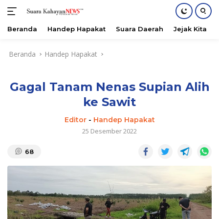
Beranda
Handep Hapakat
Suara Daerah
Jejak Kita
Langsung
Beranda
Handep Hapakat
ke
konten
Gagal Tanam Nenas Supian Alih
ke Sawit
Editor
-
Handep Hapakat
25 Desember 2022
68