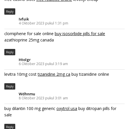
Reply
Ivfuik
4 Oktober 2023 pukul 1:31 pm
clomiphene for sale online
buy isosorbide pills for sale
azathioprine 25mg canada
Reply
Htolgr
6 Oktober 2023 pukul 3:19 am
levitra 10mg cost
tizanidine 2mg ca
buy tizanidine online
Reply
Wdhnmu
8 Oktober 2023 pukul 3:01 am
buy dilantin 100 mg generic
oxytrol usa
buy ditropan pills for
sale
Reply