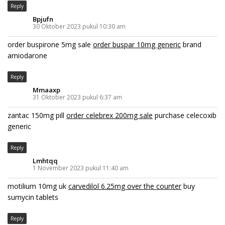
Reply
Bpjufn
30 Oktober 2023 pukul 10:30 am
order buspirone 5mg sale
order buspar 10mg generic
brand
amiodarone
Reply
Mmaaxp
31 Oktober 2023 pukul 6:37 am
zantac 150mg pill
order celebrex 200mg sale
purchase celecoxib
generic
Reply
Lmhtqq
1 November 2023 pukul 11:40 am
motilium 10mg uk
carvedilol 6.25mg over the counter
buy
sumycin tablets
Reply