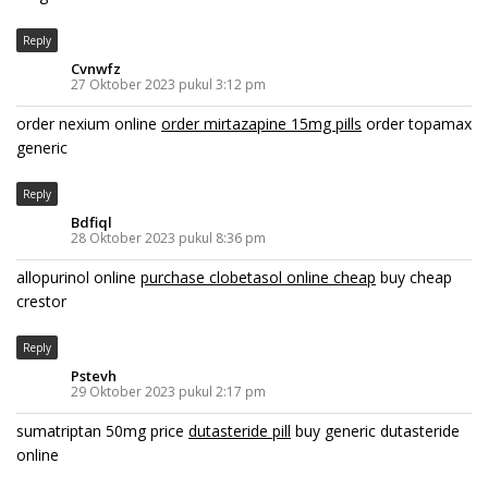
Reply
Cvnwfz
27 Oktober 2023 pukul 3:12 pm
order nexium online
order mirtazapine 15mg pills
order topamax
generic
Reply
Bdfiql
28 Oktober 2023 pukul 8:36 pm
allopurinol online
purchase clobetasol online cheap
buy cheap
crestor
Reply
Pstevh
29 Oktober 2023 pukul 2:17 pm
sumatriptan 50mg price
dutasteride pill
buy generic dutasteride
online