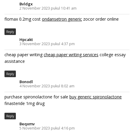
Bvldgx
2 November 2023 pukul 10:41 am
flomax 0.2mg cost
ondansetron generic
zocor order online
Reply
Hpcakt
3 November 2023 pukul 4:37 pm
cheap paper writing
cheap paper writing services
college essay
assistance
Reply
Bonodl
4 November 2023 pukul 8:02 am
purchase spironolactone for sale
buy generic spironolactone
finasteride 1mg drug
Reply
Beqxmv
5 November 2023 pukul 4:16 pm