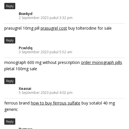
Reply
Bswkyd
2 September 2023 pukul 3:32 pm
prasugrel 10mg pill
prasugrel cost
buy tolterodine for sale
Reply
Pcwldq
3 September 2023 pukul 5:52 am
monograph 600 mg without prescription
order monograph pills
pletal 100mg sale
Reply
Xeaoai
5 September 2023 pukul 4:02 pm
ferrous brand
how to buy ferrous sulfate
buy sotalol 40 mg
generic
Reply