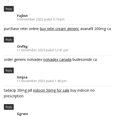
Reply
Yujbsn
9 November 2023 pukul 3:19 pm
purchase retin online
buy retin cream generic
avanafil 200mg ca
Reply
Oivfkg
11 November 2023 pukul 12:41 pm
order generic nolvadex
nolvadex canada
budesonide ca
Reply
Itmjna
11 November 2023 pukul 1:48 pm
tadacip 20mg pill
indocin 50mg for sale
buy indocin no
prescription
Reply
Gjjrwn