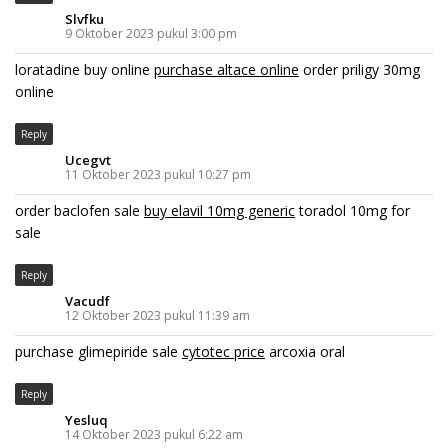
Slvfku
9 Oktober 2023 pukul 3:00 pm
loratadine buy online
purchase altace online
order priligy 30mg
online
Reply
Ucegvt
11 Oktober 2023 pukul 10:27 pm
order baclofen sale
buy elavil 10mg generic
toradol 10mg for
sale
Reply
Vacudf
12 Oktober 2023 pukul 11:39 am
purchase glimepiride sale
cytotec price
arcoxia oral
Reply
Yesluq
14 Oktober 2023 pukul 6:22 am