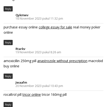
Reply
Qykmwv
18 November 2023 pukul 11:32 pm
purchase essay online
college essay for sale
real money poker
online
Reply
Rtarkv
19 November 2023 pukul 8:26 am
amoxicillin 250mg pill
anastrozole without prescription
macrobid
buy online
Reply
Jwaafm
20 November 2023 pukul 10:43 pm
rocaltrol pill
tricor online
tricor 160mg pill
Reply