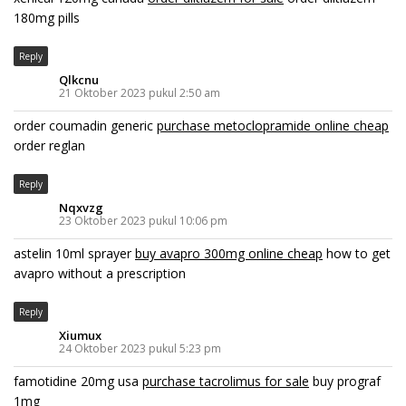
180mg pills
Reply
Qlkcnu
21 Oktober 2023 pukul 2:50 am
order coumadin generic
purchase metoclopramide online cheap
order reglan
Reply
Nqxvzg
23 Oktober 2023 pukul 10:06 pm
astelin 10ml sprayer
buy avapro 300mg online cheap
how to get
avapro without a prescription
Reply
Xiumux
24 Oktober 2023 pukul 5:23 pm
famotidine 20mg usa
purchase tacrolimus for sale
buy prograf
1mg