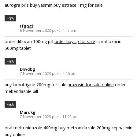
aurogra pills
buy yasmin
buy estrace 1mg for sale
Reply
Ffgqgj
6 November 2023 pukul 4:47 am
order diflucan 100mg pill
order baycip for sale
ciprofloxacin
500mg tablet
Reply
Dlwdbg
7 November 2023 pukul 4:26 pm
buy lamotrigine 200mg for sale
prazosin for sale online
order
mebendazole pill
Reply
Mardkg
7 November 2023 pukul 11:21 pm
oral metronidazole 400mg
buy metronidazole 200mg
cephalexin
buy online