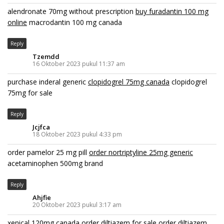
alendronate 70mg without prescription
buy furadantin 100 mg
online
macrodantin 100 mg canada
Reply
Tzemdd
16 Oktober 2023 pukul 11:37 am
purchase inderal generic
clopidogrel 75mg canada
clopidogrel
75mg for sale
Reply
Jcjfca
18 Oktober 2023 pukul 4:33 pm
order pamelor 25 mg pill
order nortriptyline 25mg generic
acetaminophen 500mg brand
Reply
Ahjfie
20 Oktober 2023 pukul 3:17 am
xenical 120mg canada
order diltiazem for sale
order diltiazem