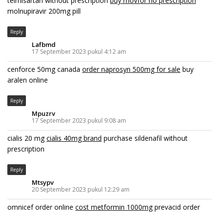
telmisartan without prescription
buy movfor no prescription
molnupiravir 200mg pill
Reply
Lafbmd
17 September 2023 pukul 4:12 am
cenforce 50mg canada
order naprosyn 500mg for sale
buy
aralen online
Reply
Mpuzrv
17 September 2023 pukul 9:08 am
cialis 20 mg
cialis 40mg brand
purchase sildenafil without
prescription
Reply
Mtsypv
20 September 2023 pukul 12:29 am
omnicef order online
cost metformin 1000mg
prevacid order