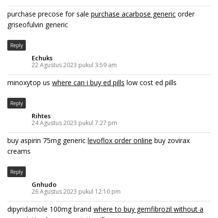
purchase precose for sale
purchase acarbose generic
order
griseofulvin generic
Reply
Echuks
22 Agustus 2023 pukul 3:59 am
minoxytop us
where can i buy ed pills
low cost ed pills
Reply
Rihtes
24 Agustus 2023 pukul 7:27 pm
buy aspirin 75mg generic
levoflox order online
buy zovirax
creams
Reply
Gnhudo
26 Agustus 2023 pukul 12:10 pm
dipyridamole 100mg brand
where to buy gemfibrozil without a