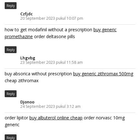
Reply
Czfjdc
20 September 2023 pukul 10:07 pm
how to get modafinil without a prescription
buy generic
promethazine
order deltasone pills
Reply
Lhgvbg
23 September 2023 pukul 11:58 am
buy absorica without prescription
buy generic zithromax 500mg
cheap zithromax
Reply
Djonoo
24 September 2023 pukul 3:12 am
order lipitor
buy albuterol online cheap
order norvasc 10mg
generic
Reply