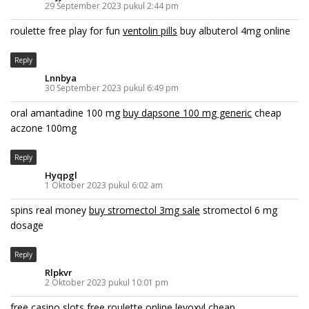
29 September 2023 pukul 2:44 pm
roulette free play for fun
ventolin pills
buy albuterol 4mg online
Reply
Lnnbya
30 September 2023 pukul 6:49 pm
oral amantadine 100 mg
buy dapsone 100 mg generic
cheap
aczone 100mg
Reply
Hyqpgl
1 Oktober 2023 pukul 6:02 am
spins real money
buy stromectol 3mg sale
stromectol 6 mg
dosage
Reply
Rlpkvr
2 Oktober 2023 pukul 10:01 pm
free casino slots
free roulette online
levoxyl cheap