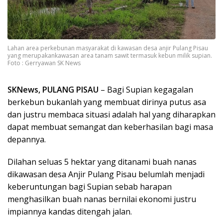
Lahan area perkebunan masyarakat di kawasan desa anjir Pulang Pisau
yang merupakankawasan area tanam sawit termasuk kebun milik supian.
Foto : Gerryawan SK News
SKNews, PULANG PISAU
– Bagi Supian kegagalan
berkebun bukanlah yang membuat dirinya putus asa
dan justru membaca situasi adalah hal yang diharapkan
dapat membuat semangat dan keberhasilan bagi masa
depannya.
Dilahan seluas 5 hektar yang ditanami buah nanas
dikawasan desa Anjir Pulang Pisau belumlah menjadi
keberuntungan bagi Supian sebab harapan
menghasilkan buah nanas bernilai ekonomi justru
impiannya kandas ditengah jalan.