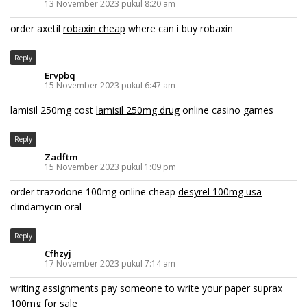
13 November 2023 pukul 8:20 am
order axetil
robaxin cheap
where can i buy robaxin
Reply
Ervpbq
15 November 2023 pukul 6:47 am
lamisil 250mg cost
lamisil 250mg drug
online casino games
Reply
Zadftm
15 November 2023 pukul 1:09 pm
order trazodone 100mg online cheap
desyrel 100mg usa
clindamycin oral
Reply
Cfhzyj
17 November 2023 pukul 7:14 am
writing assignments
pay someone to write your paper
suprax
100mg for sale