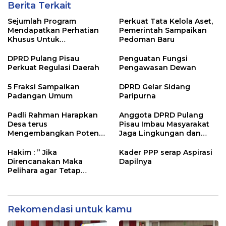
Berita Terkait
Sejumlah Program
Perkuat Tata Kelola Aset,
Mendapatkan Perhatian
Pemerintah Sampaikan
Khusus Untuk
Pedoman Baru
Penyesuaian Kebijakan
DPRD Pulang Pisau
Penguatan Fungsi
Perkuat Regulasi Daerah
Pengawasan Dewan
5 Fraksi Sampaikan
DPRD Gelar Sidang
Padangan Umum
Paripurna
Padli Rahman Harapkan
Anggota DPRD Pulang
Desa terus
Pisau Imbau Masyarakat
Mengembangkan Potensi
Jaga Lingkungan dan
Desa
Lahan Hadapi El Nino
Gozila
Hakim : ” Jika
Kader PPP serap Aspirasi
Direncanakan Maka
Dapilnya
Pelihara agar Tetap
Bermanfaat”
Rekomendasi untuk kamu