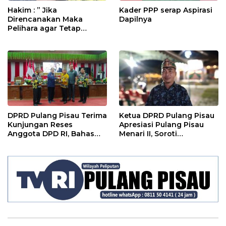
Hakim : ” Jika
Kader PPP serap Aspirasi
Direncanakan Maka
Dapilnya
Pelihara agar Tetap
Bermanfaat”
DPRD Pulang Pisau Terima
Ketua DPRD Pulang Pisau
Kunjungan Reses
Apresiasi Pulang Pisau
Anggota DPD RI, Bahas
Menari II, Soroti
Pemilu hingga Tata Ruang
Pentingnya Wadah Seni