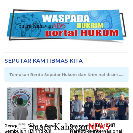
SEPUTAR KAMTIBMAS KITA
Temukan Berita Seputar Hukum dan Kriminal disini .....
tutup
Pengedar Sabu di Desa
Peringatan Hari Anti
..........
Sembuluh I Diringkus
Narkotika Internasional