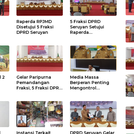
Raperda RPJMD
5 Fraksi DPRD
Disetujui 5 Fraksi
Seruyan Setujui
DPRD Seruyan
Raperda
adi
Pertanggungjawaba
n Pelaksanaan APBD
TA 2024
l 2
Gelar Paripurna
Media Massa
Pemandangan
Berperan Penting
Fraksi, 5 Fraksi DPRD
Mengontrol
Terima 2 Buah
Jalannya
Usulan Raperda
Pemerintahan
l
Instansi Terkait
DPRD Seruyan Gelar