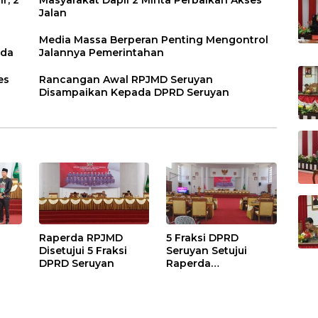
Jalan
Media Massa Berperan Penting Mengontrol
rda
Jalannya Pemerintahan
es
Rancangan Awal RPJMD Seruyan
Disampaikan Kepada DPRD Seruyan
Raperda RPJMD
5 Fraksi DPRD
Disetujui 5 Fraksi
Seruyan Setujui
DPRD Seruyan
Raperda
adi
Pertanggungjawaba
n Pelaksanaan APBD
TA 2024