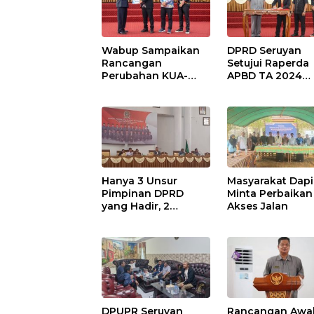
Wabup Sampaikan
DPRD Seruyan
Rancangan
Setujui Raperda
Perubahan KUA-
APBD TA 2024
PPAS APBD TA 2025
Ditetapkan Menj
Perda
Hanya 3 Unsur
Masyarakat Dapi
Pimpinan DPRD
Minta Perbaikan
yang Hadir, 2
Akses Jalan
Agenda Paripurna
Terpaksa di Tunda
DPUPR Seruyan
Rancangan Awa