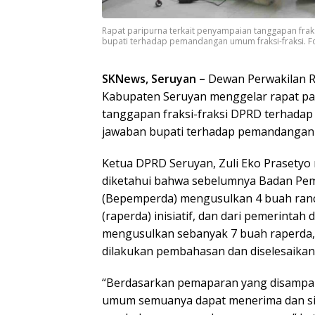
Rapat paripurna terkait penyampaian tanggapan fra
bupati terhadap pemandangan umum fraksi-fraksi. Fo
SKNews, Seruyan –
Dewan Perwakilan R
Kabupaten Seruyan menggelar rapat par
tanggapan fraksi-fraksi DPRD terhadap
jawaban bupati terhadap pemandangan 
Ketua DPRD Seruyan, Zuli Eko Prasety
diketahui bahwa sebelumnya Badan Pe
(Bepemperda) mengusulkan 4 buah ran
(raperda) inisiatif, dan dari pemerintah
mengusulkan sebanyak 7 buah raperda,
dilakukan pembahasan dan diselesaikan
“Berdasarkan pemaparan yang disampaik
umum semuanya dapat menerima dan s