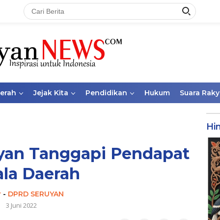
aerah
Jejak Kita
Pendidikan
Hukum
Suara Raky
Hi
yan Tanggapi Pendapat
la Daerah
r
-
DPRD SERUYAN
3 Juni 2022