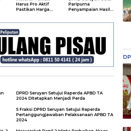
Harus Pro Aktif
Paripurna
Pastikan Harga
Penyampaian Hasil
Kebutuhan Tetap
Reses
Terjangkau
DP
an
DPRD Seruyan Setujui Raperda APBD TA
2024 Ditetapkan Menjadi Perda
5 Fraksi DPRD Seruyan Setujui Raperda
Pertanggungjawaban Pelaksanaan APBD TA
2024
r, 2
Masyarakat Dapil 2 Minta Perbaikan Akses