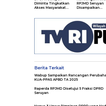
Diminta Tingkatkan
RPJMD Seruyan
Akses Masyarakat
Disampaikan
Menjelang Lebaran
Kepada DPRD
Seruyan
Berita Terkait
Wabup Sampaikan Rancangan Perubah
KUA-PPAS APBD TA 2025
Raperda RPJMD Disetujui 5 Fraksi DPRD
Seruyan
Hanya 3 Unsur Pimpinan DPRD yang Hadi