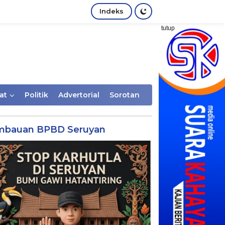
Indeks
tutup
at
Politik
Advertorial
Sorotan
mbauan BPBD Seruyan