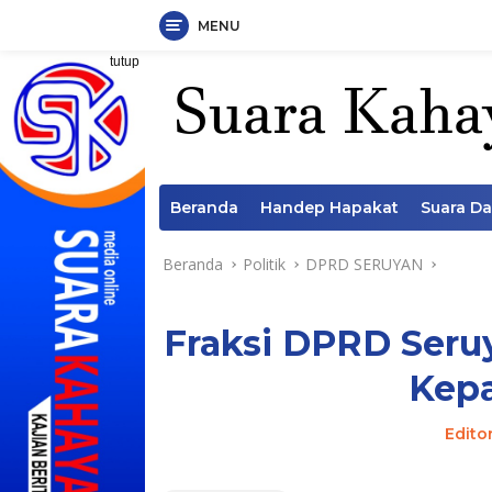
MENU
Langsung
tutup
ke
konten
Beranda
Handep Hapakat
Suara D
Beranda
Politik
DPRD SERUYAN
Fraksi DPRD Seru
Kepa
Edito