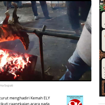
ama bupati
 turut menghadiri Kemah ELY
kuti raangkaian acara pada