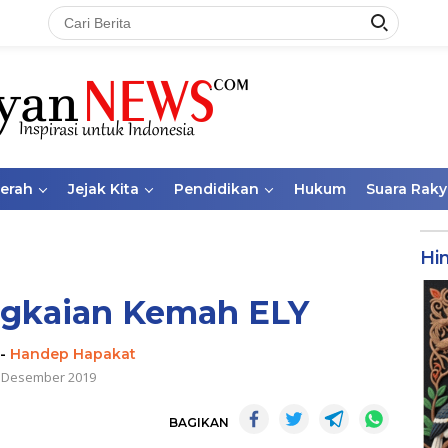
aerah
Jejak Kita
Pendidikan
Hukum
Suara Raky
Hi
ngkaian Kemah ELY
-
Handep Hapakat
 Desember 2019
BAGIKAN