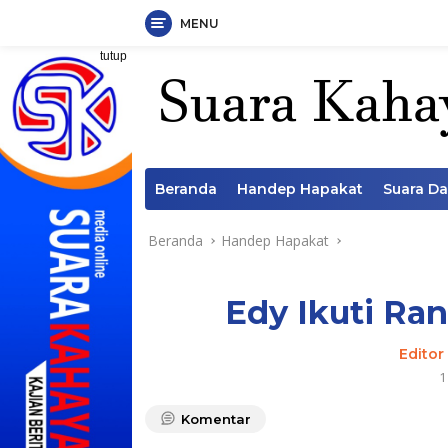
MENU
Langsung
tutup
ke
konten
Beranda
Handep Hapakat
Suara D
Beranda
Handep Hapakat
Edy Ikuti Ra
Editor
1
Komentar