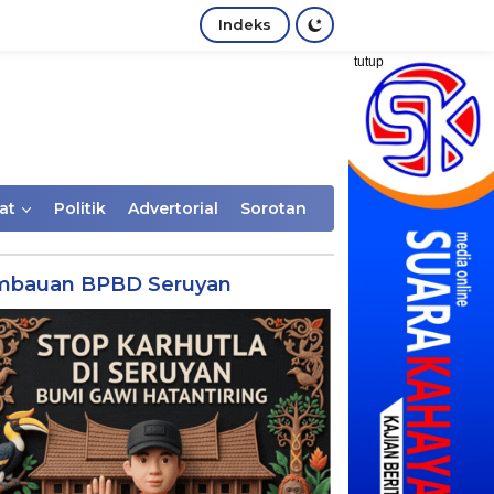
Indeks
tutup
at
Politik
Advertorial
Sorotan
mbauan BPBD Seruyan