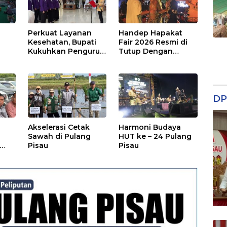
Perkuat Layanan
Handep Hapakat
a
Kesehatan, Bupati
Fair 2026 Resmi di
Kukuhkan Pengurus
Tutup Dengan
TP Posyandu
Malam Hiburan
Rakyat
DP
Akselerasi Cetak
Harmoni Budaya
Sawah di Pulang
HUT ke – 24 Pulang
Pisau
Pisau