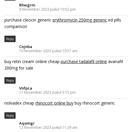
Rhwgrm
9 November 2023 pukul 10:52 pm
purchase cleocin generic
erythromycin 250mg generic
ed pills
comparison
Reply
Cnjnba
10 November 2023 pukul 10:57 am
buy retin cream online cheap
purchase tadalafil online
avanafil
200mg for sale
Reply
Vnfpca
11 November 2023 pukul 5:15 pm
nolvadex cheap
rhinocort online buy
buy rhinocort generic
Reply
Aqomgr
12 November 2023 pukul 11:29 am