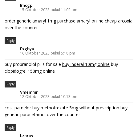
Bncgpi
15 Oktober 2023 pukul 11:02 pm
order generic amaryl 1mg
purchase amaryl online cheap
arcoxia
over the counter
Reply
Exgbyu
16 Oktober 2023 pukul 5:18 pm
buy propranolol pills for sale
buy inderal 10mg online
buy
clopidogrel 150mg online
Reply
Vmemmr
18 Oktober 2023 pukul 10:13 pm
cost pamelor
buy methotrexate 5mg without prescription
buy
generic paracetamol over the counter
Reply
Lznriw