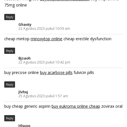
75mg online
Reply
Ghaoty
22 Agustus 2023 pukul 10:59 am
cheap mintop
minoxytop online
cheap erectile dysfunction
Reply
Bjzaoh
22 Agustus 2023 pukul 10:42 pm
buy precose online
buy acarbose pills
fulvicin pills
Reply
Jlvhxj
25 Agustus 2023 pukul 1:57 am
buy cheap generic aspirin
buy eukroma online cheap
zovirax oral
Reply
Hlssoo