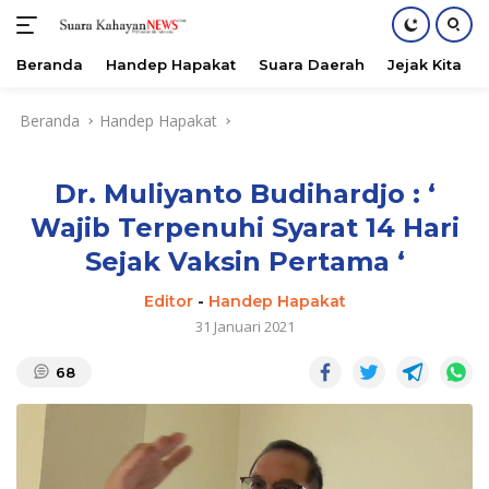
Beranda
Handep Hapakat
Suara Daerah
Jejak Kita
Langsung
Beranda
Handep Hapakat
ke
konten
Dr. Muliyanto Budihardjo : ‘
Wajib Terpenuhi Syarat 14 Hari
Sejak Vaksin Pertama ‘
Editor
-
Handep Hapakat
31 Januari 2021
68