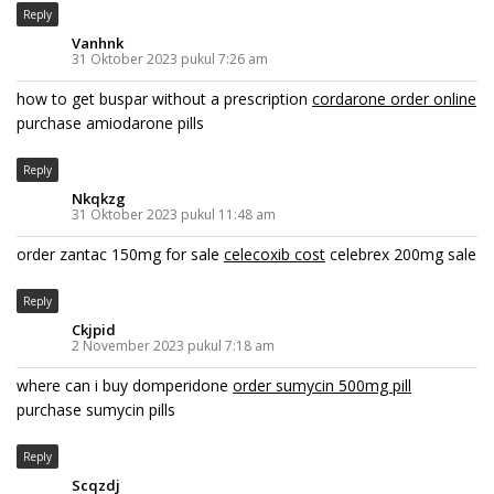
Reply
Vanhnk
31 Oktober 2023 pukul 7:26 am
how to get buspar without a prescription
cordarone order online
purchase amiodarone pills
Reply
Nkqkzg
31 Oktober 2023 pukul 11:48 am
order zantac 150mg for sale
celecoxib cost
celebrex 200mg sale
Reply
Ckjpid
2 November 2023 pukul 7:18 am
where can i buy domperidone
order sumycin 500mg pill
purchase sumycin pills
Reply
Scqzdj