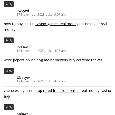
Reply
Pwvywi
17 November 2023 pukul 9:07 am
how to buy aspirin
casino games real money
online poker real
money
Reply
Rvzsev
18 November 2023 pukul 4:26 am
write papers online
dog ate homework
buy cefixime tablets
Reply
Obocyw
19 November 2023 pukul 4:42 am
cheap essay online
top rated free slots online
real money casino
app
Reply
Kpjawr