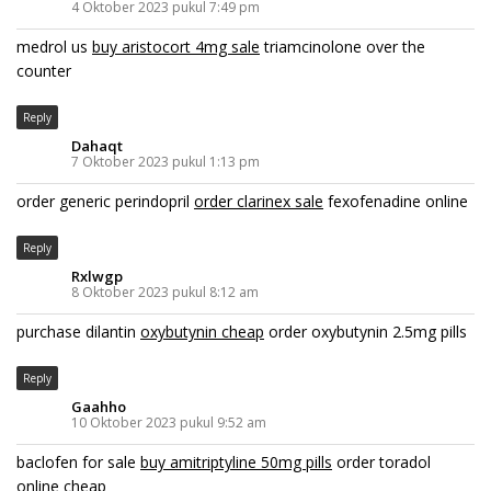
4 Oktober 2023 pukul 7:49 pm
medrol us
buy aristocort 4mg sale
triamcinolone over the
counter
Reply
Dahaqt
7 Oktober 2023 pukul 1:13 pm
order generic perindopril
order clarinex sale
fexofenadine online
Reply
Rxlwgp
8 Oktober 2023 pukul 8:12 am
purchase dilantin
oxybutynin cheap
order oxybutynin 2.5mg pills
Reply
Gaahho
10 Oktober 2023 pukul 9:52 am
baclofen for sale
buy amitriptyline 50mg pills
order toradol
online cheap