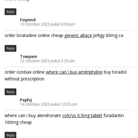
Reply
Fsqmnd
10 Oktober 2023 pukul 6:09 pm
order loratadine online cheap
generic altace
priligy 60mg ca
Reply
Towpxm
12 Oktober 2023 pukul 2:30 am
order ozobax online
where can i buy amitriptyline
buy toradol
without prescription
Reply
Pxpfvj
14 Oktober 2023 pukul 12:03 pm
where can i buy alendronate
colcrys 0.5mg tablet
furadantin
100mg cheap
Reply