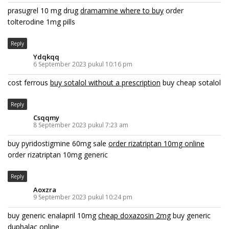
prasugrel 10 mg drug
dramamine where to buy
order
tolterodine 1mg pills
Reply
Ydqkqq
6 September 2023 pukul 10:16 pm
cost ferrous
buy sotalol without a prescription
buy cheap sotalol
Reply
Csqqmy
8 September 2023 pukul 7:23 am
buy pyridostigmine 60mg sale
order rizatriptan 10mg online
order rizatriptan 10mg generic
Reply
Aoxzra
9 September 2023 pukul 10:24 pm
buy generic enalapril 10mg
cheap doxazosin 2mg
buy generic
duphalac online