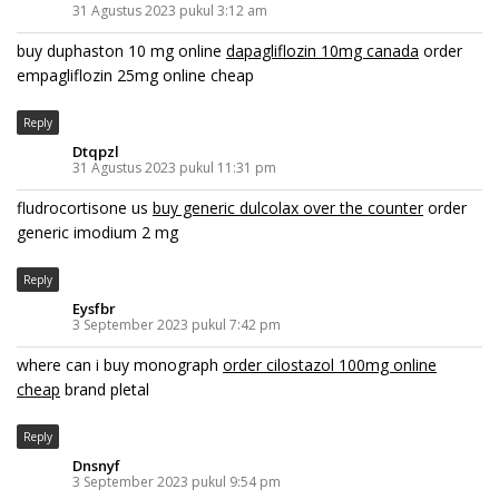
31 Agustus 2023 pukul 3:12 am
buy duphaston 10 mg online
dapagliflozin 10mg canada
order
empagliflozin 25mg online cheap
Reply
Dtqpzl
31 Agustus 2023 pukul 11:31 pm
fludrocortisone us
buy generic dulcolax over the counter
order
generic imodium 2 mg
Reply
Eysfbr
3 September 2023 pukul 7:42 pm
where can i buy monograph
order cilostazol 100mg online
cheap
brand pletal
Reply
Dnsnyf
3 September 2023 pukul 9:54 pm