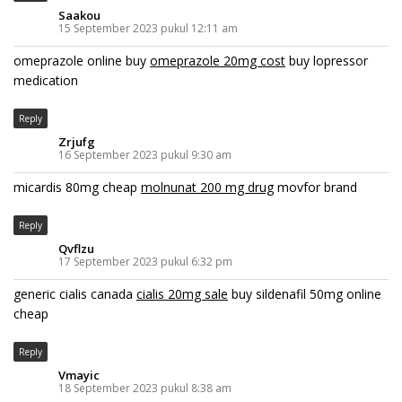
Saakou
15 September 2023 pukul 12:11 am
omeprazole online buy
omeprazole 20mg cost
buy lopressor
medication
Reply
Zrjufg
16 September 2023 pukul 9:30 am
micardis 80mg cheap
molnunat 200 mg drug
movfor brand
Reply
Qvflzu
17 September 2023 pukul 6:32 pm
generic cialis canada
cialis 20mg sale
buy sildenafil 50mg online
cheap
Reply
Vmayic
18 September 2023 pukul 8:38 am