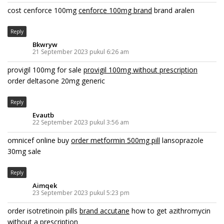
cost cenforce 100mg
cenforce 100mg brand
brand aralen
Reply
Bkwryw
21 September 2023 pukul 6:26 am
provigil 100mg for sale
provigil 100mg without prescription
order deltasone 20mg generic
Reply
Evautb
22 September 2023 pukul 3:56 am
omnicef online buy
order metformin 500mg pill
lansoprazole
30mg sale
Reply
Aimqek
23 September 2023 pukul 5:23 pm
order isotretinoin pills
brand accutane
how to get azithromycin
without a prescription