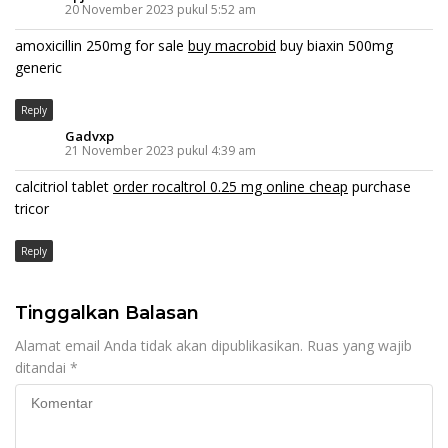
20 November 2023 pukul 5:52 am
amoxicillin 250mg for sale
buy macrobid
buy biaxin 500mg
generic
Reply
Gadvxp
21 November 2023 pukul 4:39 am
calcitriol tablet
order rocaltrol 0.25 mg online cheap
purchase
tricor
Reply
Tinggalkan Balasan
Alamat email Anda tidak akan dipublikasikan.
Ruas yang wajib
ditandai
*