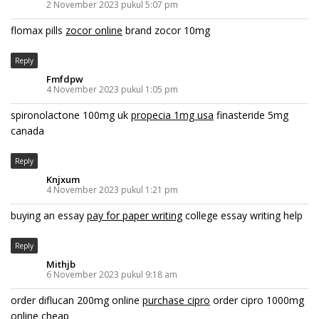
2 November 2023 pukul 5:07 pm
flomax pills
zocor online
brand zocor 10mg
Reply
Fmfdpw
4 November 2023 pukul 1:05 pm
spironolactone 100mg uk
propecia 1mg usa
finasteride 5mg
canada
Reply
Knjxum
4 November 2023 pukul 1:21 pm
buying an essay
pay for paper writing
college essay writing help
Reply
Mithjb
6 November 2023 pukul 9:18 am
order diflucan 200mg online
purchase cipro
order cipro 1000mg
online cheap