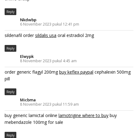
Reply
Nkdwbp
6 November 2023 pukul 12:41 pm
sildenafil order
sildalis usa
oral estradiol 2mg
Reply
Elwypk
8 November 2023 pukul 4:45 am
order generic flagyl 200mg
buy keflex paypal
cephalexin 500mg
pill
Reply
Micbma
8 November 2023 pukul 11:59 am
buy generic lamictal online
lamotrigine where to buy
buy
mebendazole 100mg for sale
Reply