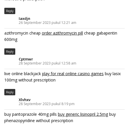
Reply
Iaxdjn
26 September 2023 pukul 12:21 am
azithromycin cheap
order azithromycin pill
cheap gabapentin
600mg
Reply
Cptmwr
28 September 2023 pukul 12:58 am
live online blackjack
play for real online casino games
buy lasix
100mg without prescription
Reply
Xlvhxv
28 September 2023 pukul 8:19 pm
buy pantoprazole 40mg pills
buy generic lisinopril 2.5mg
buy
phenazopyridine without prescription