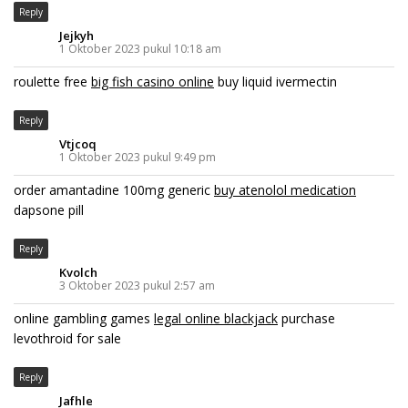
Reply
Jejkyh
1 Oktober 2023 pukul 10:18 am
roulette free
big fish casino online
buy liquid ivermectin
Reply
Vtjcoq
1 Oktober 2023 pukul 9:49 pm
order amantadine 100mg generic
buy atenolol medication
dapsone pill
Reply
Kvolch
3 Oktober 2023 pukul 2:57 am
online gambling games
legal online blackjack
purchase
levothroid for sale
Reply
Jafhle