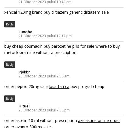
21 Oktober 2023 pukul 10:42 am
xenical 120mg brand
buy diltiazem generic
diltiazem sale
Reply
Lunqho
21 Oktober 2023 pukul 12:17 pm
buy cheap coumadin
buy paroxetine pills for sale
where to buy
metoclopramide without a prescription
Reply
Pjvkbr
25 Oktober 2023 pukul 2:56 am
order pepcid 20mg sale
losartan ca
buy prograf cheap
Reply
Hltuel
25 Oktober 2023 pukul 7:38 pm
order astelin 10 ml without prescription
azelastine online order
order avapro 300mg sale