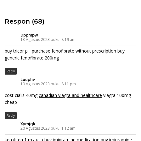
Respon (68)
Dppmpw
13 Agustus 2023 pukul 8:19 am
buy tricor pill
purchase fenofibrate without prescription
buy
generic fenofibrate 200mg
Reply
Luuphv
19 Agustus 2023 pukul 8:11 pm
cost cialis 40mg
canadian viagra and healthcare
viagra 100mg
cheap
Reply
Xymjqk
20 Agustus 2023 pukul 1:12 am
ketotifen 1 mg usa
buy imipramine medication
buy imipramine