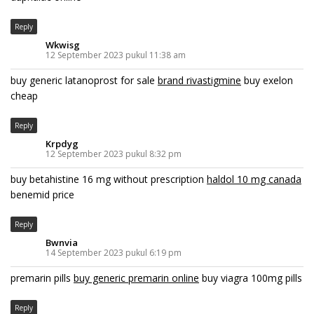
Reply
Wkwisg
12 September 2023 pukul 11:38 am
buy generic latanoprost for sale
brand rivastigmine
buy exelon
cheap
Reply
Krpdyg
12 September 2023 pukul 8:32 pm
buy betahistine 16 mg without prescription
haldol 10 mg canada
benemid price
Reply
Bwnvia
14 September 2023 pukul 6:19 pm
premarin pills
buy generic premarin online
buy viagra 100mg pills
Reply