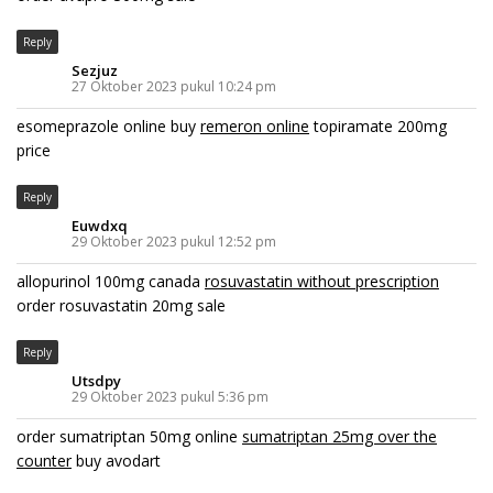
Reply
Sezjuz
27 Oktober 2023 pukul 10:24 pm
esomeprazole online buy
remeron online
topiramate 200mg
price
Reply
Euwdxq
29 Oktober 2023 pukul 12:52 pm
allopurinol 100mg canada
rosuvastatin without prescription
order rosuvastatin 20mg sale
Reply
Utsdpy
29 Oktober 2023 pukul 5:36 pm
order sumatriptan 50mg online
sumatriptan 25mg over the
counter
buy avodart