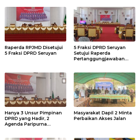
Raperda RPJMD Disetujui
5 Fraksi DPRD Seruyan
5 Fraksi DPRD Seruyan
Setujui Raperda
Pertanggungjawaban
Pelaksanaan APBD TA
2024
Hanya 3 Unsur Pimpinan
Masyarakat Dapil 2 Minta
DPRD yang Hadir, 2
Perbaikan Akses Jalan
Agenda Paripurna
Terpaksa di Tunda