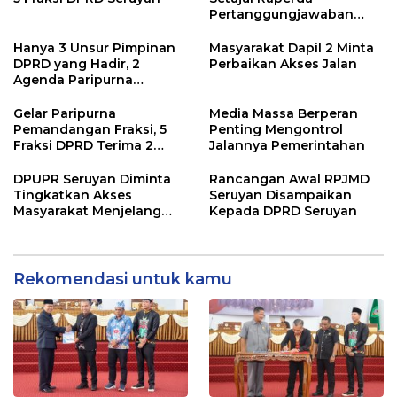
Pertanggungjawaban
Pelaksanaan APBD TA
2024
Hanya 3 Unsur Pimpinan
Masyarakat Dapil 2 Minta
DPRD yang Hadir, 2
Perbaikan Akses Jalan
Agenda Paripurna
Terpaksa di Tunda
Gelar Paripurna
Media Massa Berperan
Pemandangan Fraksi, 5
Penting Mengontrol
Fraksi DPRD Terima 2
Jalannya Pemerintahan
Buah Usulan Raperda
DPUPR Seruyan Diminta
Rancangan Awal RPJMD
Tingkatkan Akses
Seruyan Disampaikan
Masyarakat Menjelang
Kepada DPRD Seruyan
Lebaran
Rekomendasi untuk kamu