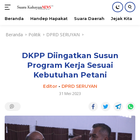
Beranda
Handep Hapakat
Suara Daerah
Jejak Kita
Langsung
Beranda
Politik
DPRD SERUYAN
ke
konten
DKPP Diingatkan Susun
Program Kerja Sesuai
Kebutuhan Petani
Editor
-
DPRD SERUYAN
31 Mei 2023