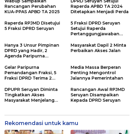
Wabup Sampaikan
DPRD Seruyan Setujui
Rancangan Perubahan
Raperda APBD TA 2024
KUA-PPAS APBD TA 2025
Ditetapkan Menjadi Perda
Raperda RPJMD Disetujui
5 Fraksi DPRD Seruyan
5 Fraksi DPRD Seruyan
Setujui Raperda
Pertanggungjawaban
Pelaksanaan APBD TA
2024
Hanya 3 Unsur Pimpinan
Masyarakat Dapil 2 Minta
DPRD yang Hadir, 2
Perbaikan Akses Jalan
Agenda Paripurna
Terpaksa di Tunda
Gelar Paripurna
Media Massa Berperan
Pemandangan Fraksi, 5
Penting Mengontrol
Fraksi DPRD Terima 2
Jalannya Pemerintahan
Buah Usulan Raperda
DPUPR Seruyan Diminta
Rancangan Awal RPJMD
Tingkatkan Akses
Seruyan Disampaikan
Masyarakat Menjelang
Kepada DPRD Seruyan
Lebaran
Rekomendasi untuk kamu