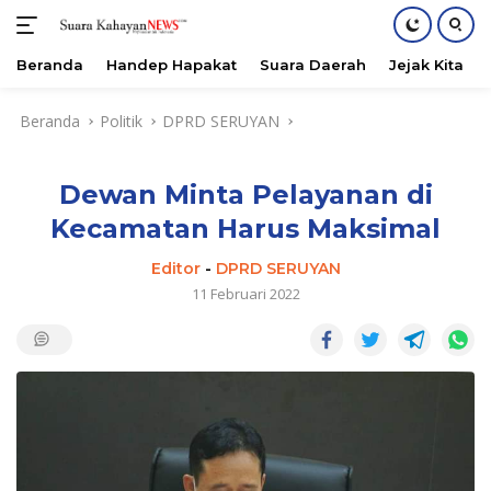
Beranda
Handep Hapakat
Suara Daerah
Jejak Kita
Langsung
Beranda
Politik
DPRD SERUYAN
ke
konten
Dewan Minta Pelayanan di
Kecamatan Harus Maksimal
Editor
-
DPRD SERUYAN
11 Februari 2022