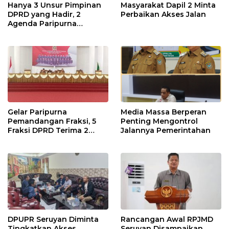
Hanya 3 Unsur Pimpinan
Masyarakat Dapil 2 Minta
DPRD yang Hadir, 2
Perbaikan Akses Jalan
Agenda Paripurna
Terpaksa di Tunda
Gelar Paripurna
Media Massa Berperan
Pemandangan Fraksi, 5
Penting Mengontrol
Fraksi DPRD Terima 2
Jalannya Pemerintahan
Buah Usulan Raperda
DPUPR Seruyan Diminta
Rancangan Awal RPJMD
Tingkatkan Akses
Seruyan Disampaikan