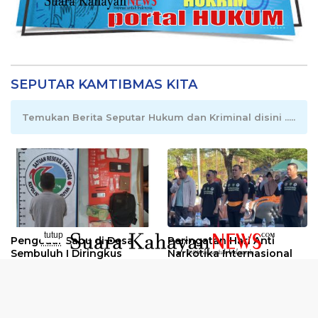
SEPUTAR KAMTIBMAS KITA
Temukan Berita Seputar Hukum dan Kriminal disini .....
tutup
Pengedar Sabu di Desa
Peringatan Hari Anti
..........
Sembuluh I Diringkus
Narkotika Internasional
2026