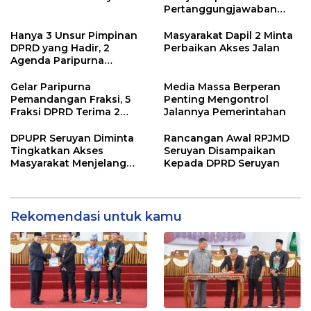
Pertanggungjawaban
Pelaksanaan APBD TA
2024
Hanya 3 Unsur Pimpinan
Masyarakat Dapil 2 Minta
DPRD yang Hadir, 2
Perbaikan Akses Jalan
Agenda Paripurna
Terpaksa di Tunda
Gelar Paripurna
Media Massa Berperan
Pemandangan Fraksi, 5
Penting Mengontrol
Fraksi DPRD Terima 2
Jalannya Pemerintahan
Buah Usulan Raperda
DPUPR Seruyan Diminta
Rancangan Awal RPJMD
Tingkatkan Akses
Seruyan Disampaikan
Masyarakat Menjelang
Kepada DPRD Seruyan
Lebaran
Rekomendasi untuk kamu