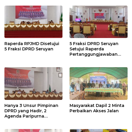
Raperda RPJMD Disetujui
5 Fraksi DPRD Seruyan
5 Fraksi DPRD Seruyan
Setujui Raperda
Pertanggungjawaban
Pelaksanaan APBD TA
2024
Hanya 3 Unsur Pimpinan
Masyarakat Dapil 2 Minta
DPRD yang Hadir, 2
Perbaikan Akses Jalan
Agenda Paripurna
Terpaksa di Tunda