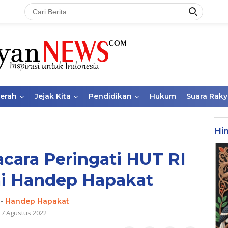
aerah
Jejak Kita
Pendidikan
Hukum
Suara Raky
Hi
acara Peringati HUT RI
mi Handep Hapakat
-
Handep Hapakat
17 Agustus 2022