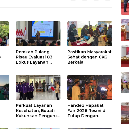
Pemkab Pulang
Pastikan Masyarakat
s
Pisau Evaluasi 83
Sehat dengan CKG
Lokus Layanan
Berkala
Publik
Perkuat Layanan
Handep Hapakat
a
Kesehatan, Bupati
Fair 2026 Resmi di
Kukuhkan Pengurus
Tutup Dengan
TP Posyandu
Malam Hiburan
Rakyat