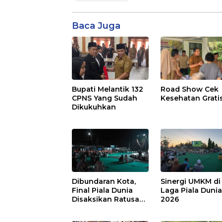
Baca Juga
Bupati Melantik 132
Road Show Cek
CPNS Yang Sudah
Kesehatan Grati
Dikukuhkan
Dibundaran Kota,
Sinergi UMKM di
Final Piala Dunia
Laga Piala Duni
Disaksikan Ratusan
2026
Warga Pulpis