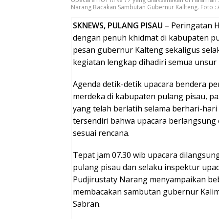
Narang Bacakan Sambutan Gubernur Kallteng. Foto : 
SKNEWS, PULANG PISAU
– Peringatan H
dengan penuh khidmat di kabupaten pu
pesan gubernur Kalteng sekaligus sela
kegiatan lengkap dihadiri semua unsur
Agenda detik-detik upacara bendera per
merdeka di kabupaten pulang pisau, p
yang telah berlatih selama berhari-ha
tersendiri bahwa upacara berlangsung 
sesuai rencana.
Tepat jam 07.30 wib upacara dilangsun
pulang pisau dan selaku inspektur upac
Pudjirustaty Narang menyampaikan be
membacakan sambutan gubernur Kalim
Sabran.