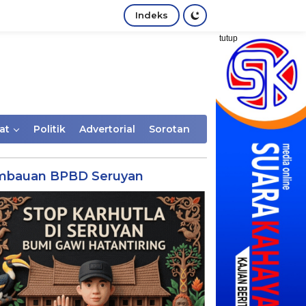
Indeks
tutup
at
Politik
Advertorial
Sorotan
mbauan BPBD Seruyan