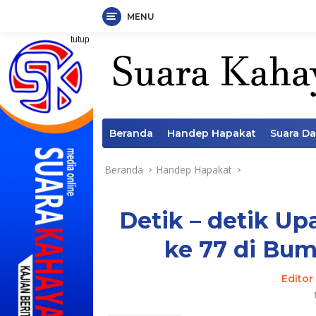
MENU
Langsung
tutup
ke
konten
Beranda
Handep Hapakat
Suara D
Beranda
Handep Hapakat
Detik – detik Up
ke 77 di Bu
Editor