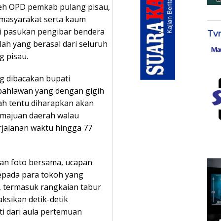
leh OPD pemkab pulang pisau,
 masyarakat serta kaum
ai pasukan pengibar bendera
Tv
olah yang berasal dari seluruh
g pisau.
g dibacakan bupati
ahlawan yang dengan gigih
ah tentu diharapkan akan
kemajuan daerah walau
rjalanan waktu hingga 77
gan foto bersama, ucapan
epada para tokoh yang
, termasuk rangkaian tabur
sikan detik-detik
uti dari aula pertemuan