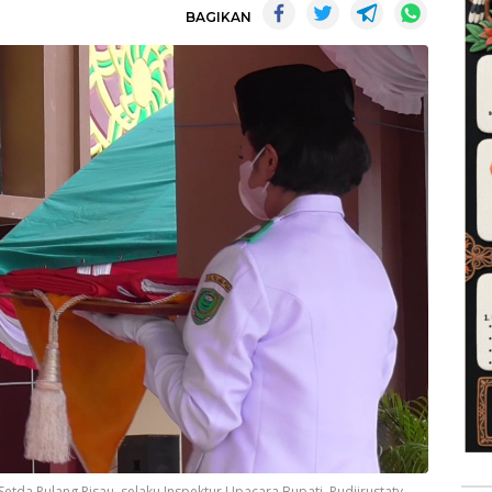
BAGIKAN
tda Pulang Pisau, selaku Inspektur Upacara Bupati, Pudjirustaty