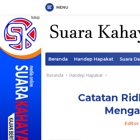
MENU
Langsung
tutup
ke
konten
Beranda
Handep Hapakat
Suara D
Beranda
Handep Hapakat
Catatan Rid
Menga
Editor