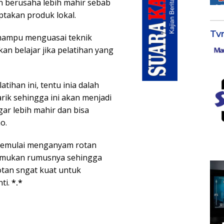
n berusaha lebih mahir sebab
takan produk lokal.
Tv
mampu menguasai teknik
n belajar jika pelatihan yang
atihan ini, tentu inia dalah
ik sehingga ini akan menjadi
r lebih mahir dan bisa
o.
memulai menganyam rotan
nemukan rumusnya sehingga
tan sngat kuat untuk
ti.
*.*