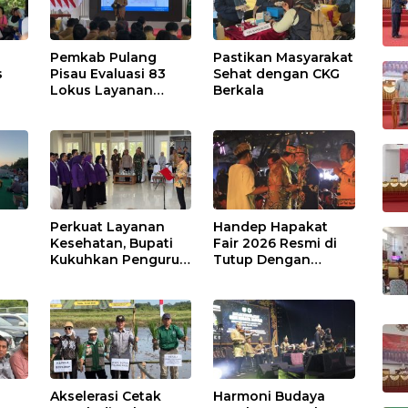
Pemkab Pulang
Pastikan Masyarakat
s
Pisau Evaluasi 83
Sehat dengan CKG
Lokus Layanan
Berkala
Publik
Perkuat Layanan
Handep Hapakat
a
Kesehatan, Bupati
Fair 2026 Resmi di
Kukuhkan Pengurus
Tutup Dengan
TP Posyandu
Malam Hiburan
Rakyat
Akselerasi Cetak
Harmoni Budaya