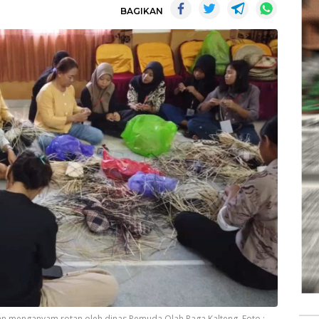
BAGIKAN
n menganyam rotan oleh dinas Pemuda Olah Raga Kalteng. Foto :