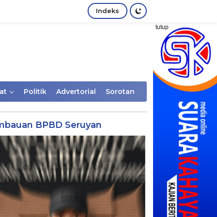
Indeks
tutup
at
Politik
Advertorial
Sorotan
mbauan BPBD Seruyan