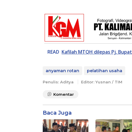
READ
Kafilah MTQH dilepas Pj. Bupa
anyaman rotan
pelatihan usaha
Penulis: Aditya
Editor: Yusnan / TIM
Komentar
Baca Juga