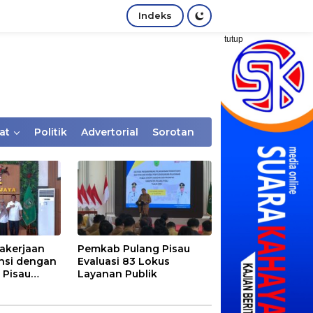
Indeks
tutup
at
Politik
Advertorial
Sorotan
akerjaan
Pemkab Pulang Pisau
nsi dengan
Evaluasi 83 Lokus
 Pisau
Layanan Publik
rtaan
tem Desa,
Rentan