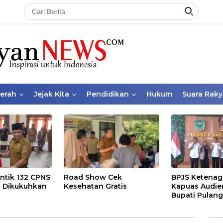
aerah
Jejak Kita
Pendidikan
Hukum
Suara Raky
ntik 132 CPNS
Road Show Cek
BPJS Ketenag
 Dikukuhkan
Kesehatan Gratis
Kapuas Audie
Bupati Pulang
Bahas Kepese
PKBU, Ekosis
dan Pekerja 