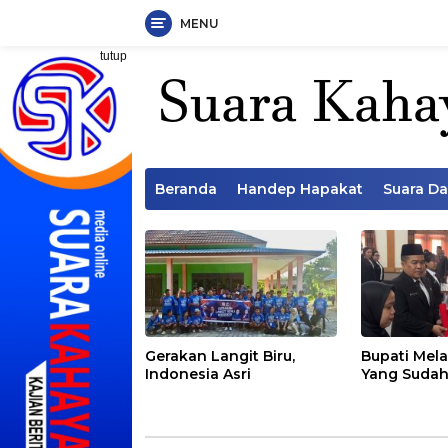
MENU
Langsung
tutup
ke
konten
Beranda
Handep Hapakat
Suara D
Gerakan Langit Biru,
Bupati Mela
Indonesia Asri
Yang Sudah