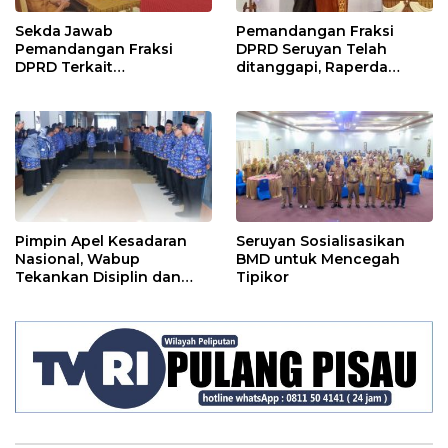
Sekda Jawab
Pemandangan Fraksi
Pemandangan Fraksi
DPRD Seruyan Telah
DPRD Terkait
ditanggapi, Raperda
Pertanggungjawaban
RPJMD Segera
Pelaksanaan APBD TA
Ditindaklanjuti
2024
Pimpin Apel Kesadaran
Seruyan Sosialisasikan
Nasional, Wabup
BMD untuk Mencegah
Tekankan Disiplin dan
Tipikor
Tanggung Jawab Kepada
Para ASN