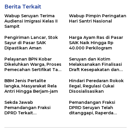
Berita Terkait
Wabup Seruyan Terima
Wabup Pimpin Peringatan
Audiensi Imigrasi Kelas II
Hari Santri Nasional
Sampit
Pengiriman Lancar, Stok
Harga Ayam Ras di Pasar
Sayur di Pasar SAIK
SAIK Naik Hingga Rp
Dipastikan Aman
40.000 Perkilogram
Pelayanan BPN Kobar
Seruyan dan Kotim
Dikeluhkan Warga, Proses
Melaksanakan Finalisasi
Pemecahan Sertifikat Tak
Draft Kesepakatan dan
Kunjung Selesai
Perjanjian Bersama
BBM Jenis Pertalite
Hindari Peredaran Rokok
langka, Masyarakat Rela
Ilegal, Regulasi Cukai
Antri Hingga Berjam-jam
Disosialisasikan
Sekda Jawab
Pemandangan Fraksi
Pemandangan Fraksi
DPRD Seruyan Telah
DPRD Terkait
ditanggapi, Raperda
Pertanggungjawaban
RPJMD Segera
Pelaksanaan APBD TA
Ditindaklanjuti
2024