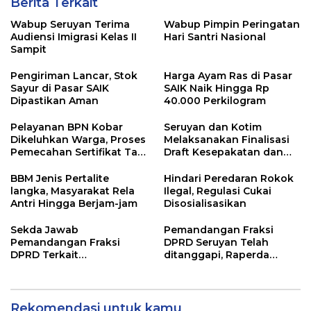
Berita Terkait
Wabup Seruyan Terima
Wabup Pimpin Peringatan
Audiensi Imigrasi Kelas II
Hari Santri Nasional
Sampit
Pengiriman Lancar, Stok
Harga Ayam Ras di Pasar
Sayur di Pasar SAIK
SAIK Naik Hingga Rp
Dipastikan Aman
40.000 Perkilogram
Pelayanan BPN Kobar
Seruyan dan Kotim
Dikeluhkan Warga, Proses
Melaksanakan Finalisasi
Pemecahan Sertifikat Tak
Draft Kesepakatan dan
Kunjung Selesai
Perjanjian Bersama
BBM Jenis Pertalite
Hindari Peredaran Rokok
langka, Masyarakat Rela
Ilegal, Regulasi Cukai
Antri Hingga Berjam-jam
Disosialisasikan
Sekda Jawab
Pemandangan Fraksi
Pemandangan Fraksi
DPRD Seruyan Telah
DPRD Terkait
ditanggapi, Raperda
Pertanggungjawaban
RPJMD Segera
Pelaksanaan APBD TA
Ditindaklanjuti
2024
Rekomendasi untuk kamu