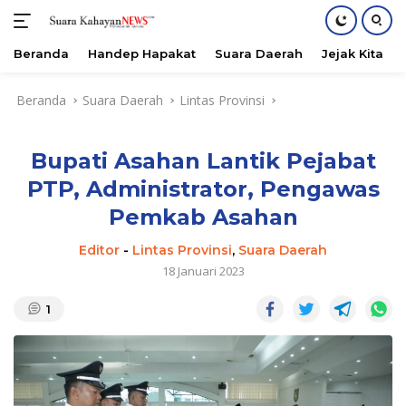
Beranda
Handep Hapakat
Suara Daerah
Jejak Kita
Langsung
Beranda
Suara Daerah
Lintas Provinsi
ke
konten
Bupati Asahan Lantik Pejabat
PTP, Administrator, Pengawas
Pemkab Asahan
Editor
-
Lintas Provinsi
,
Suara Daerah
18 Januari 2023
1