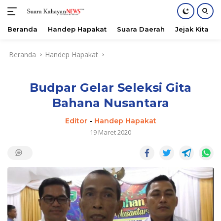
Beranda
Handep Hapakat
Suara Daerah
Jejak Kita
Langsung
Beranda
Handep Hapakat
ke
konten
Budpar Gelar Seleksi Gita
Bahana Nusantara
Editor
-
Handep Hapakat
19 Maret 2020