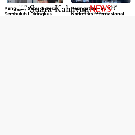
tutup
Pengedar Sabu di Desa
Peringatan Hari Anti
..........
Sembuluh I Diringkus
Narkotika Internasional
2026
Oknum Kuli Tinta Diduga
Kunjungan Kerja Kajati
Pengedar Sabu Dibekuk
Kalteng ke Pulang Pisau
Selengkapnya