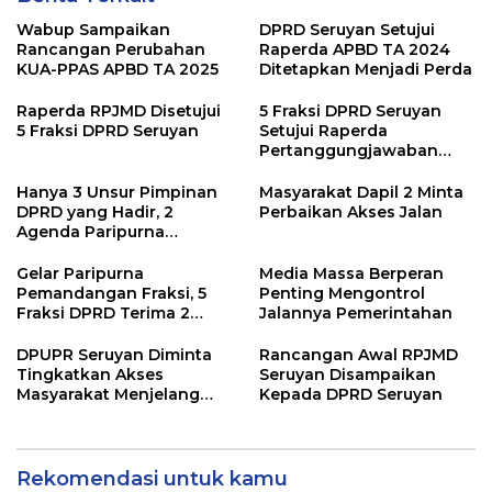
Wabup Sampaikan
DPRD Seruyan Setujui
Rancangan Perubahan
Raperda APBD TA 2024
KUA-PPAS APBD TA 2025
Ditetapkan Menjadi Perda
Raperda RPJMD Disetujui
5 Fraksi DPRD Seruyan
5 Fraksi DPRD Seruyan
Setujui Raperda
Pertanggungjawaban
Pelaksanaan APBD TA
2024
Hanya 3 Unsur Pimpinan
Masyarakat Dapil 2 Minta
DPRD yang Hadir, 2
Perbaikan Akses Jalan
Agenda Paripurna
Terpaksa di Tunda
Gelar Paripurna
Media Massa Berperan
Pemandangan Fraksi, 5
Penting Mengontrol
Fraksi DPRD Terima 2
Jalannya Pemerintahan
Buah Usulan Raperda
DPUPR Seruyan Diminta
Rancangan Awal RPJMD
Tingkatkan Akses
Seruyan Disampaikan
Masyarakat Menjelang
Kepada DPRD Seruyan
Lebaran
Rekomendasi untuk kamu