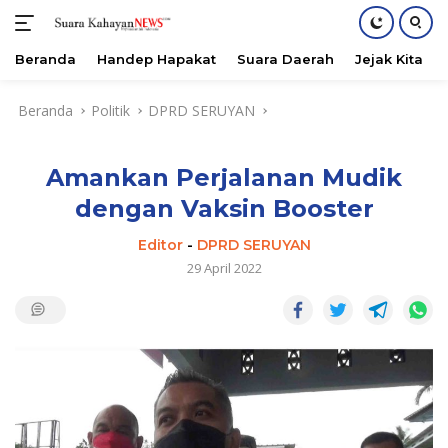
Beranda
Handep Hapakat
Suara Daerah
Jejak Kita
Langsung
Beranda
Politik
DPRD SERUYAN
ke
konten
Amankan Perjalanan Mudik
dengan Vaksin Booster
Editor
-
DPRD SERUYAN
29 April 2022