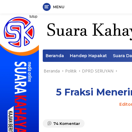
MENU
Langsung
tutup
ke
konten
Beranda
Handep Hapakat
Suara D
Beranda
Politik
DPRD SERUYAN
5 Fraksi Mener
Edito
74
Komentar