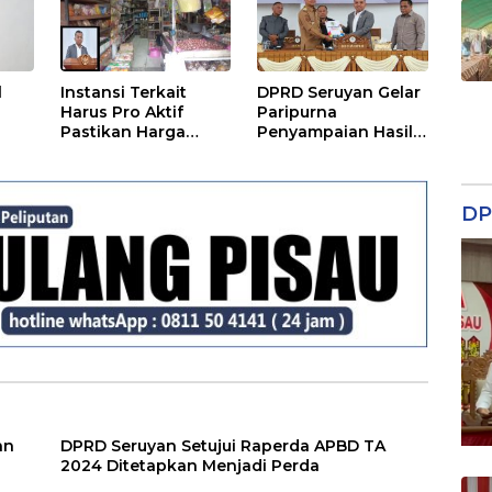
l
Instansi Terkait
DPRD Seruyan Gelar
Harus Pro Aktif
Paripurna
Pastikan Harga
Penyampaian Hasil
Kebutuhan Tetap
Reses
Terjangkau
DP
an
DPRD Seruyan Setujui Raperda APBD TA
2024 Ditetapkan Menjadi Perda