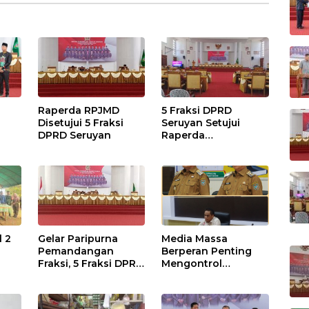
Raperda RPJMD
5 Fraksi DPRD
Disetujui 5 Fraksi
Seruyan Setujui
DPRD Seruyan
Raperda
adi
Pertanggungjawaba
n Pelaksanaan APBD
TA 2024
l 2
Gelar Paripurna
Media Massa
Pemandangan
Berperan Penting
Fraksi, 5 Fraksi DPRD
Mengontrol
Terima 2 Buah
Jalannya
Usulan Raperda
Pemerintahan