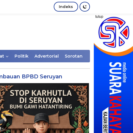
Indeks
tutup
at
Politik
Advertorial
Sorotan
mbauan BPBD Seruyan