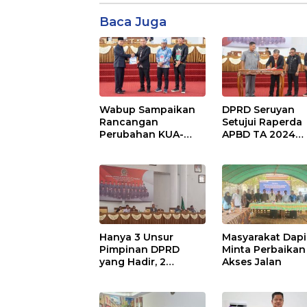
Baca Juga
Wabup Sampaikan
DPRD Seruyan
Rancangan
Setujui Raperda
Perubahan KUA-
APBD TA 2024
PPAS APBD TA 2025
Ditetapkan Menj
Perda
Hanya 3 Unsur
Masyarakat Dapi
Pimpinan DPRD
Minta Perbaikan
yang Hadir, 2
Akses Jalan
Agenda Paripurna
Terpaksa di Tunda