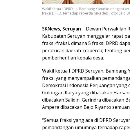
Wakil Ketua I DPRD, H. Bambang Yantoko (tengah) 
fraksi DPRD, terhadap raperda pilkades. Foto: Said S
SKNews, Seruyan –
Dewan Perwakilan R
Kabupaten Seruyan menggelar rapat 
fraksi-fraksi, dimana 5 fraksi DPRD da
peraturan daerah (raperda) tentang pem
pemberhentian kepala desa.
Wakil ketua I DPRD Seruyan, Bambang 
fraksi yang menyampaikan pemandanga
Demokrasi Indonesia Perjuangan yang d
Golongan Karya yang dibacakan Harsan
dibacakan Salidin, Gerindra dibacakan
Ampera dibacakan Bejo Riyanto semuan
“Semua fraksi yang ada di DPRD Seruy
pemandangan umumnya terhadap rape