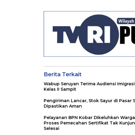
Pertanggungjawaba
Raperda RPJMD
n Pelaksanaan APBD
Segera
TA 2024
Ditindaklanjuti
Berita Terkait
Wabup Seruyan Terima Audiensi Imigrasi
Kelas II Sampit
Pengiriman Lancar, Stok Sayur di Pasar 
Dipastikan Aman
Pelayanan BPN Kobar Dikeluhkan Warga
Proses Pemecahan Sertifikat Tak Kunju
Selesai