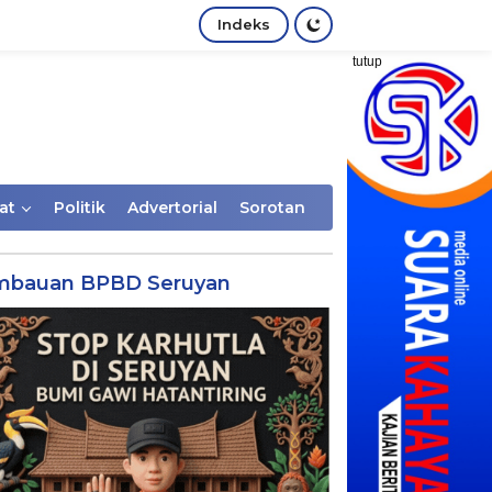
Indeks
tutup
at
Politik
Advertorial
Sorotan
mbauan BPBD Seruyan