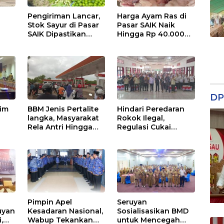
Pengiriman Lancar,
Harga Ayam Ras di
Stok Sayur di Pasar
Pasar SAIK Naik
SAIK Dipastikan
Hingga Rp 40.000
Aman
Perkilogram
DP
tim
BBM Jenis Pertalite
Hindari Peredaran
langka, Masyarakat
Rokok Ilegal,
Rela Antri Hingga
Regulasi Cukai
n
Berjam-jam
Disosialisasikan
ama
Pimpin Apel
Seruyan
uyan
Kesadaran Nasional,
Sosialisasikan BMD
,
Wabup Tekankan
untuk Mencegah