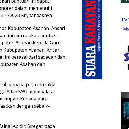
kan bantuan ini dapat
onorer dalam memenuhi
444 H/2023 M”, tandasnya.
Tv
znas Kabupaten Asahan Ansari
kan ini merupakan bentuk
bupaten Asahan kepada Guru
n Kabupaten Asahan. Ansari
 ini berasal dari sadaqah dan
abupaten Asahan dan
asih kepada para muzakki
oga Allah SWT membalas
melimpah. Kepada para
aatkan dengan sebaik-
ainal Abidin Siregar pada