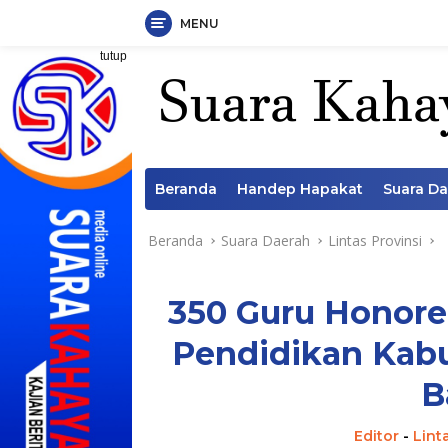
MENU
Langsung
tutup
ke
konten
Beranda
Handep Hapakat
Suara D
Beranda
Suara Daerah
Lintas Provinsi
350 Guru Honore
Pendidikan Kab
B
Editor
-
Lint