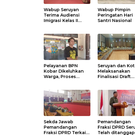
Wabup Seruyan
Wabup Pimpin
Terima Audiensi
Peringatan Hari
Imigrasi Kelas II
Santri Nasional
Sampit
Pelayanan BPN
Seruyan dan Ko
Kobar Dikeluhkan
Melaksanakan
Warga, Proses
Finalisasi Draft
Pemecahan
Kesepakatan da
Sertifikat Tak
Perjanjian Bers
Kunjung Selesai
Sekda Jawab
Pemandangan
Pemandangan
Fraksi DPRD Ser
Fraksi DPRD Terkait
Telah ditanggapi