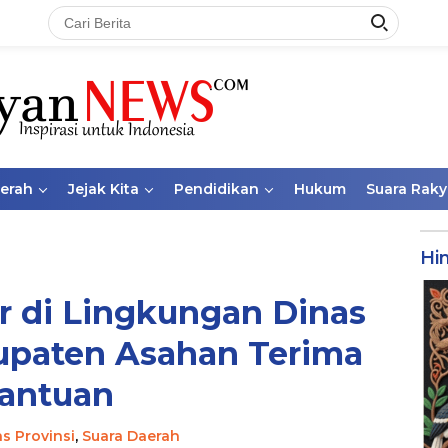
aerah
Jejak Kita
Pendidikan
Hukum
Suara Raky
Hi
r di Lingkungan Dinas
upaten Asahan Terima
antuan
as Provinsi
,
Suara Daerah