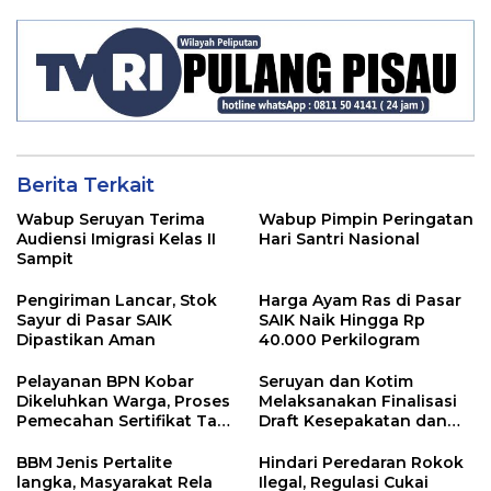
Para ASN
Berita Terkait
Wabup Seruyan Terima
Wabup Pimpin Peringatan
Audiensi Imigrasi Kelas II
Hari Santri Nasional
Sampit
Pengiriman Lancar, Stok
Harga Ayam Ras di Pasar
Sayur di Pasar SAIK
SAIK Naik Hingga Rp
Dipastikan Aman
40.000 Perkilogram
Pelayanan BPN Kobar
Seruyan dan Kotim
Dikeluhkan Warga, Proses
Melaksanakan Finalisasi
Pemecahan Sertifikat Tak
Draft Kesepakatan dan
Kunjung Selesai
Perjanjian Bersama
BBM Jenis Pertalite
Hindari Peredaran Rokok
langka, Masyarakat Rela
Ilegal, Regulasi Cukai