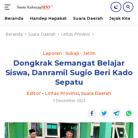
Beranda
Handep Hapakat
Suara Daerah
Jejak Kita
Langsung
Beranda
Suara Daerah
Lintas Provinsi
ke
konten
Laporan : Sukaji - Jatim
Dongkrak Semangat Belajar
Siswa, Danramil Sugio Beri Kado
Sepatu
Editor
-
Lintas Provinsi
,
Suara Daerah
5 Desember 2023