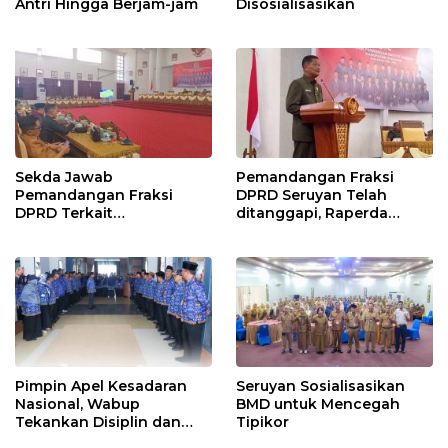
Antri Hingga Berjam-jam
Disosialisasikan
Sekda Jawab
Pemandangan Fraksi
Pemandangan Fraksi
DPRD Seruyan Telah
DPRD Terkait
ditanggapi, Raperda
Pertanggungjawaban
RPJMD Segera
Pelaksanaan APBD TA
Ditindaklanjuti
2024
Pimpin Apel Kesadaran
Seruyan Sosialisasikan
Nasional, Wabup
BMD untuk Mencegah
Tekankan Disiplin dan
Tipikor
Tanggung Jawab Kepada