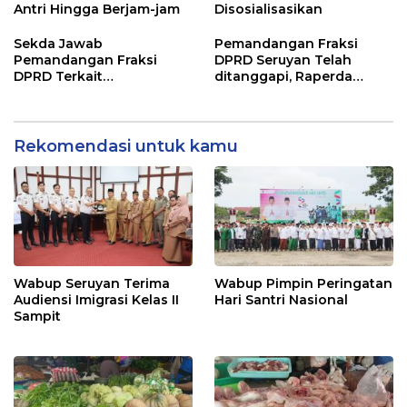
Antri Hingga Berjam-jam
Disosialisasikan
Sekda Jawab
Pemandangan Fraksi
Pemandangan Fraksi
DPRD Seruyan Telah
DPRD Terkait
ditanggapi, Raperda
Pertanggungjawaban
RPJMD Segera
Pelaksanaan APBD TA
Ditindaklanjuti
2024
Rekomendasi untuk kamu
Wabup Seruyan Terima
Wabup Pimpin Peringatan
Audiensi Imigrasi Kelas II
Hari Santri Nasional
Sampit