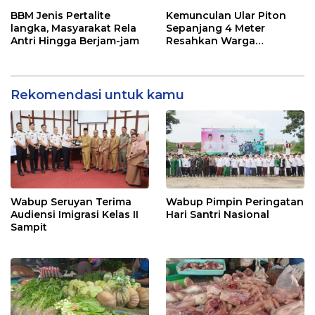
Kunjung Selesai
Perjanjian Bersama
BBM Jenis Pertalite
Kemunculan Ular Piton
langka, Masyarakat Rela
Sepanjang 4 Meter
Antri Hingga Berjam-jam
Resahkan Warga
Pembuang Hulu I
Rekomendasi untuk kamu
Wabup Seruyan Terima
Wabup Pimpin Peringatan
Audiensi Imigrasi Kelas II
Hari Santri Nasional
Sampit