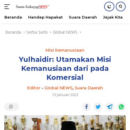
Beranda
Handep Hapakat
Suara Daerah
Jejak Kita
Langsung
Beranda
Serba Serbi
Global NEWS
ke
konten
Misi Kemanusiaan
Yulhaidir: Utamakan Misi
Kemanusiaan dari pada
Komersial
Editor
-
Global NEWS
,
Suara Daerah
13 Januari 2023