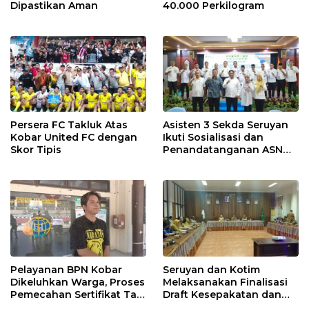
Dipastikan Aman
40.000 Perkilogram
Persera FC Takluk Atas
Asisten 3 Sekda Seruyan
Kobar United FC dengan
Ikuti Sosialisasi dan
Skor Tipis
Penandatanganan ASN
Corporate University
Pelayanan BPN Kobar
Seruyan dan Kotim
Dikeluhkan Warga, Proses
Melaksanakan Finalisasi
Pemecahan Sertifikat Tak
Draft Kesepakatan dan
Kunjung Selesai
Perjanjian Bersama