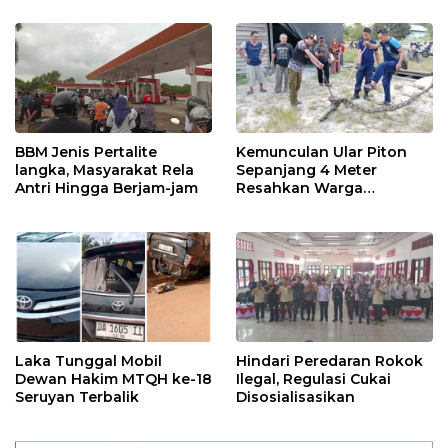
BBM Jenis Pertalite
Kemunculan Ular Piton
langka, Masyarakat Rela
Sepanjang 4 Meter
Antri Hingga Berjam-jam
Resahkan Warga
Pembuang Hulu I
Laka Tunggal Mobil
Hindari Peredaran Rokok
Dewan Hakim MTQH ke-18
Ilegal, Regulasi Cukai
Seruyan Terbalik
Disosialisasikan