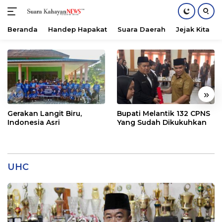
Beranda
Handep Hapakat
Suara Daerah
Jejak Kita
Langsung
ke
konten
«
»
Gerakan Langit Biru,
Bupati Melantik 132 CPNS
Indonesia Asri
Yang Sudah Dikukuhkan
UHC