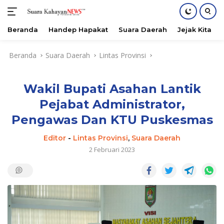
Beranda
Handep Hapakat
Suara Daerah
Jejak Kita
Langsung
Beranda
Suara Daerah
Lintas Provinsi
ke
konten
Wakil Bupati Asahan Lantik
Pejabat Administrator,
Pengawas Dan KTU Puskesmas
Editor
-
Lintas Provinsi
,
Suara Daerah
2 Februari 2023