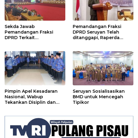
Sekda Jawab
Pemandangan Fraksi
Pemandangan Fraksi
DPRD Seruyan Telah
DPRD Terkait
ditanggapi, Raperda
Pertanggungjawaban
RPJMD Segera
Pelaksanaan APBD TA
Ditindaklanjuti
2024
Pimpin Apel Kesadaran
Seruyan Sosialisasikan
Nasional, Wabup
BMD untuk Mencegah
Tekankan Disiplin dan
Tipikor
Tanggung Jawab Kepada
Para ASN