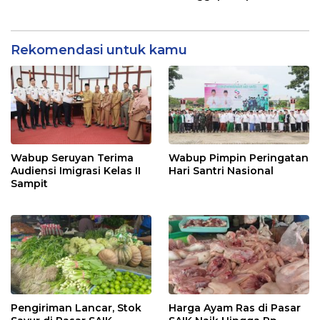
Pertanggungjawaban
RPJMD Segera
Pelaksanaan APBD TA
Ditindaklanjuti
2024
Rekomendasi untuk kamu
Wabup Seruyan Terima
Wabup Pimpin Peringatan
Audiensi Imigrasi Kelas II
Hari Santri Nasional
Sampit
Pengiriman Lancar, Stok
Harga Ayam Ras di Pasar