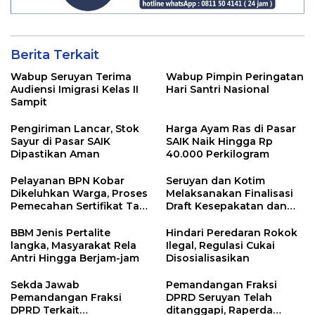
Berita Terkait
Wabup Seruyan Terima
Wabup Pimpin Peringatan
Audiensi Imigrasi Kelas II
Hari Santri Nasional
Sampit
Pengiriman Lancar, Stok
Harga Ayam Ras di Pasar
Sayur di Pasar SAIK
SAIK Naik Hingga Rp
Dipastikan Aman
40.000 Perkilogram
Pelayanan BPN Kobar
Seruyan dan Kotim
Dikeluhkan Warga, Proses
Melaksanakan Finalisasi
Pemecahan Sertifikat Tak
Draft Kesepakatan dan
Kunjung Selesai
Perjanjian Bersama
BBM Jenis Pertalite
Hindari Peredaran Rokok
langka, Masyarakat Rela
Ilegal, Regulasi Cukai
Antri Hingga Berjam-jam
Disosialisasikan
Sekda Jawab
Pemandangan Fraksi
Pemandangan Fraksi
DPRD Seruyan Telah
DPRD Terkait
ditanggapi, Raperda