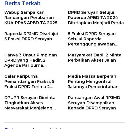
Berita Terkait
Wabup Sampaikan
DPRD Seruyan Setujui
Rancangan Perubahan
Raperda APBD TA 2024
KUA-PPAS APBD TA 2025
Ditetapkan Menjadi Perda
Raperda RPJMD Disetujui
5 Fraksi DPRD Seruyan
5 Fraksi DPRD Seruyan
Setujui Raperda
Pertanggungjawaban
Pelaksanaan APBD TA
2024
Hanya 3 Unsur Pimpinan
Masyarakat Dapil 2 Minta
DPRD yang Hadir, 2
Perbaikan Akses Jalan
Agenda Paripurna
Terpaksa di Tunda
Gelar Paripurna
Media Massa Berperan
Pemandangan Fraksi, 5
Penting Mengontrol
Fraksi DPRD Terima 2
Jalannya Pemerintahan
Buah Usulan Raperda
DPUPR Seruyan Diminta
Rancangan Awal RPJMD
Tingkatkan Akses
Seruyan Disampaikan
Masyarakat Menjelang
Kepada DPRD Seruyan
Lebaran