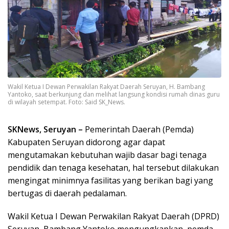
Wakil Ketua I Dewan Perwakilan Rakyat Daerah Seruyan, H. Bambang
Yantoko, saat berkunjung dan melihat langsung kondisi rumah dinas guru
di wilayah setempat. Foto: Said SK_News.
SKNews, Seruyan –
Pemerintah Daerah (Pemda)
Kabupaten Seruyan didorong agar dapat
mengutamakan kebutuhan wajib dasar bagi tenaga
pendidik dan tenaga kesehatan, hal tersebut dilakukan
mengingat minimnya fasilitas yang berikan bagi yang
bertugas di daerah pedalaman.
Wakil Ketua I Dewan Perwakilan Rakyat Daerah (DPRD)
Seruyan, Bambang Yantoko mengungkapkan, pemda