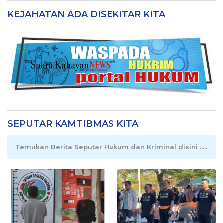
Sejumlah Program Mendapatkan
Perhatian Khusus Untuk Penyesuaian
Kebijakan
15 Juli 2026
Perkuat Tata Kelola Aset, Pemerintah
Sampaikan Pedoman Baru
7 Juli 2026
DPRD Pulang Pisau Perkuat Regulasi
Daerah