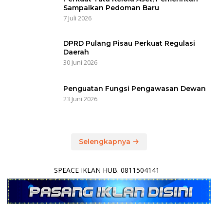
5 Fraksi DPRD Seruyan Setujui Raperda
Pertanggungjawaban Pelaksanaan
APBD TA 2024
21 Juli 2025
Hanya 3 Unsur Pimpinan DPRD yang
Hadir, 2 Agenda Paripurna Terpaksa di
Tunda
16 Juli 2025
Masyarakat Dapil 2 Minta Perbaikan
Akses Jalan
10 Juli 2025
Selengkapnya
DPRD KABUPATEN PULANG PISAU