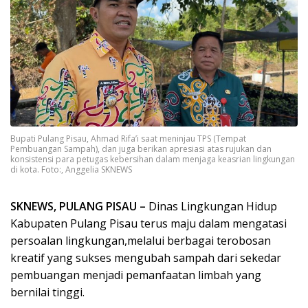
Bupati Pulang Pisau, Ahmad Rifa’i saat meninjau TPS (Tempat
Pembuangan Sampah), dan juga berikan apresiasi atas rujukan dan
konsistensi para petugas kebersihan dalam menjaga keasrian lingkungan
di kota. Foto:, Anggelia SKNEWS
SKNEWS, PULANG PISAU –
Dinas Lingkungan Hidup
Kabupaten Pulang Pisau terus maju dalam mengatasi
persoalan lingkungan,melalui berbagai terobosan
kreatif yang sukses mengubah sampah dari sekedar
pembuangan menjadi pemanfaatan limbah yang
bernilai tinggi.