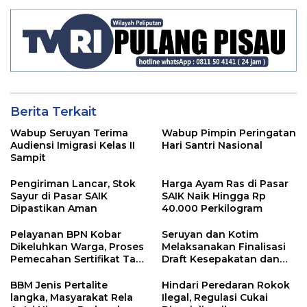
Para ASN
Berita Terkait
Wabup Seruyan Terima
Wabup Pimpin Peringatan
Audiensi Imigrasi Kelas II
Hari Santri Nasional
Sampit
Pengiriman Lancar, Stok
Harga Ayam Ras di Pasar
Sayur di Pasar SAIK
SAIK Naik Hingga Rp
Dipastikan Aman
40.000 Perkilogram
Pelayanan BPN Kobar
Seruyan dan Kotim
Dikeluhkan Warga, Proses
Melaksanakan Finalisasi
Pemecahan Sertifikat Tak
Draft Kesepakatan dan
Kunjung Selesai
Perjanjian Bersama
BBM Jenis Pertalite
Hindari Peredaran Rokok
langka, Masyarakat Rela
Ilegal, Regulasi Cukai