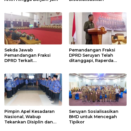
Sekda Jawab
Pemandangan Fraksi
Pemandangan Fraksi
DPRD Seruyan Telah
DPRD Terkait
ditanggapi, Raperda
Pertanggungjawaban
RPJMD Segera
Pelaksanaan APBD TA
Ditindaklanjuti
2024
Pimpin Apel Kesadaran
Seruyan Sosialisasikan
Nasional, Wabup
BMD untuk Mencegah
Tekankan Disiplin dan
Tipikor
Tanggung Jawab Kepada