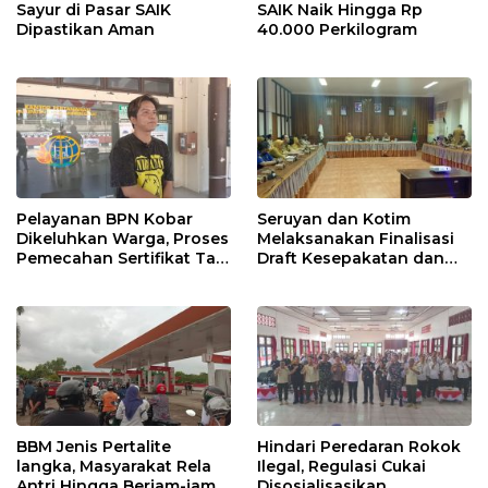
Sayur di Pasar SAIK
SAIK Naik Hingga Rp
Dipastikan Aman
40.000 Perkilogram
Pelayanan BPN Kobar
Seruyan dan Kotim
Dikeluhkan Warga, Proses
Melaksanakan Finalisasi
Pemecahan Sertifikat Tak
Draft Kesepakatan dan
Kunjung Selesai
Perjanjian Bersama
BBM Jenis Pertalite
Hindari Peredaran Rokok
langka, Masyarakat Rela
Ilegal, Regulasi Cukai
Antri Hingga Berjam-jam
Disosialisasikan