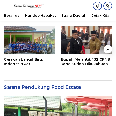
Beranda
Handep Hapakat
Suara Daerah
Jejak Kita
Langsung
ke
konten
«
»
Gerakan Langit Biru,
Bupati Melantik 132 CPNS
Indonesia Asri
Yang Sudah Dikukuhkan
Sarana Pendukung Food Estate