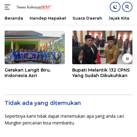
Beranda
Handep Hapakat
Suara Daerah
Jejak Kita
Langsung
ke
konten
«
»
Gerakan Langit Biru,
Bupati Melantik 132 CPNS
Indonesia Asri
Yang Sudah Dikukuhkan
Tidak ada yang ditemukan
Sepertinya kami tidak dapat menemukan apa yang anda cari.
Mungkin pencarian bisa membantu.