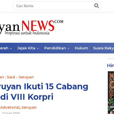
aerah
Jejak Kita
Pendidikan
Hukum
Suara Raky
Hi
n : Said - Seruyan
uyan Ikuti 15 Cabang
i VIII Korpri
-
Advetorial
,
Seruyan
22 Juni 2026