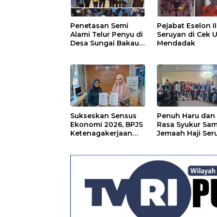
Penetasan Semi
Pejabat Eselon II
Alami Telur Penyu di
Seruyan di Cek U
Desa Sungai Bakau
Mendadak
Diresmikan
Sukseskan Sensus
Penuh Haru dan
Ekonomi 2026, BPJS
Rasa Syukur Sa
Ketenagakerjaan
Jemaah Haji Ser
Kapuas dan BPS
Lindungi Ribuan
Petugas Lapangan