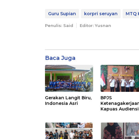
Guru Supian
korpri seruyan
MTQ K
Penulis: Said
Editor: Yusnan
Baca Juga
Gerakan Langit Biru,
BPJS
Indonesia Asri
Ketenagakerjaa
Kapuas Audiensi
dengan Bupati
Pulang Pisau Ba
Kepesertaan PK
Ekosistem Desa,
Pekerja Rentan