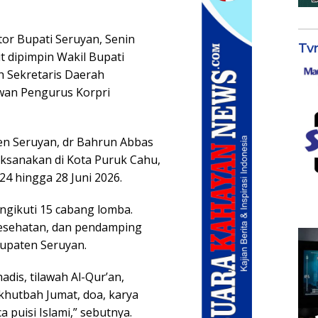
or Bupati Seruyan, Senin
Tv
t dipimpin Wakil Bupati
lh Sekretaris Daerah
wan Pengurus Korpri
n Seruyan, dr Bahrun Abbas
aksanakan di Kota Puruk Cahu,
4 hingga 28 Juni 2026.
gikuti 15 cabang lomba.
im kesehatan, dan pendamping
upaten Seruyan.
adis, tilawah Al-Qur’an,
 khutbah Jumat, doa, karya
ca puisi Islami,” sebutnya.