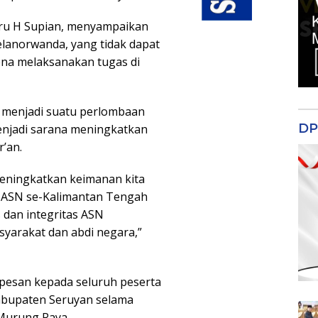
uru H Supian, menyampaikan
lanorwanda, yang tidak dapat
ena melaksanakan tugas di
menjadi suatu perlombaan
DP
njadi sarana meningkatkan
’an.
eningkatkan keimanan kita
ar ASN se-Kalimantan Tengah
 dan integritas ASN
yarakat dan abdi negara,”
pesan kepada seluruh peserta
Kabupaten Seruyan selama
Murung Raya.