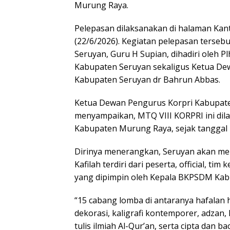
Murung Raya.
Pelepasan dilaksanakan di halaman Kant
(22/6/2026). Kegiatan pelepasan tersebu
Seruyan, Guru H Supian, dihadiri oleh P
Kabupaten Seruyan sekaligus Ketua De
Kabupaten Seruyan dr Bahrun Abbas.
Ketua Dewan Pengurus Korpri Kabupate
menyampaikan, MTQ VIII KORPRI ini dil
Kabupaten Murung Raya, sejak tanggal 2
Dirinya menerangkan, Seruyan akan men
Kafilah terdiri dari peserta, official, t
yang dipimpin oleh Kepala BKPSDM Kab
“15 cabang lomba di antaranya hafalan h
dekorasi, kaligrafi kontemporer, adzan,
tulis ilmiah Al-Qur’an, serta cipta dan ba