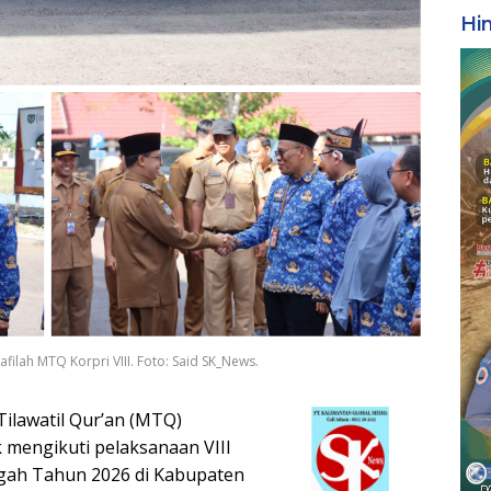
Hi
filah MTQ Korpri VIII. Foto: Said SK_News.
ilawatil Qur’an (MTQ)
 mengikuti pelaksanaan VIII
ngah Tahun 2026 di Kabupaten