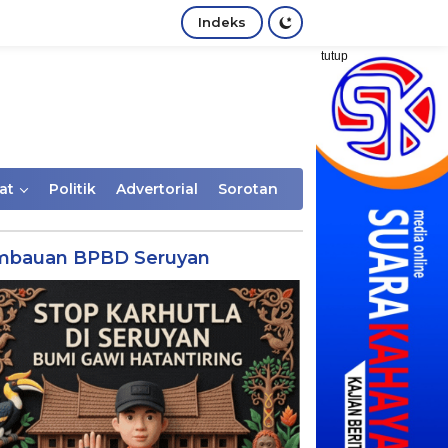
Indeks
tutup
at
Politik
Advertorial
Sorotan
mbauan BPBD Seruyan