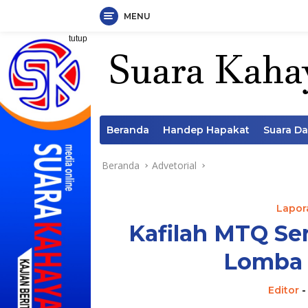
MENU
Langsung
tutup
ke
konten
Beranda
Handep Hapakat
Suara D
Beranda
Advetorial
Lapora
Kafilah MTQ Ser
Lomba d
Editor