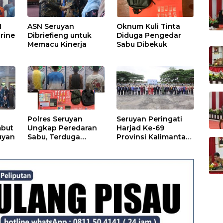
I
ASN Seruyan
Oknum Kuli Tinta
rine
Dibriefieng untuk
Diduga Pengedar
Memacu Kinerja
Sabu Dibekuk
Polres Seruyan
Seruyan Peringati
mbut
Ungkap Peredaran
Harjad Ke-69
uyan
Sabu, Terduga
Provinsi Kalimantan
Berprofesi Sebagai
Tengah
Nakes