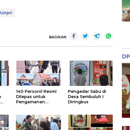
orpri
BAGIKAN
DP
140 Personil Resmi
Pengedar Sabu di
n
Dilepas untuk
Desa Sembuluh I
Pengamanan
Diringkus
Pilkades
has
BU,
 dan