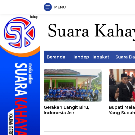
MENU
Langsung
tutup
ke
konten
Beranda
Handep Hapakat
Suara D
Gerakan Langit Biru,
Bupati Mela
Indonesia Asri
Yang Sudah