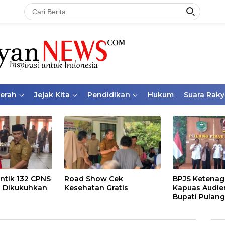
aerah
Jejak Kita
Pendidikan
Hukum
Suara Raky
ntik 132 CPNS
Road Show Cek
BPJS Ketenag
 Dikukuhkan
Kesehatan Gratis
Kapuas Audie
Bupati Pulang
Bahas Kepese
PKBU, Ekosis
dan Pekerja 