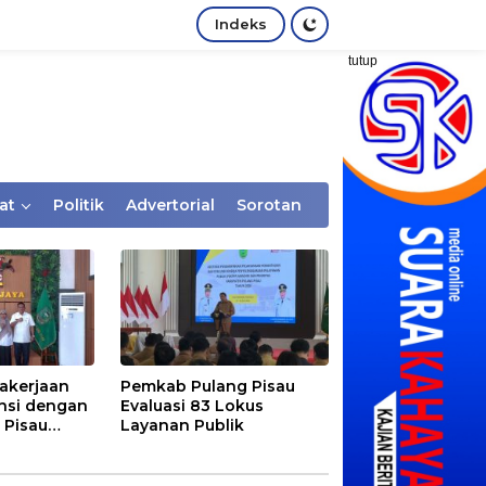
Indeks
tutup
at
Politik
Advertorial
Sorotan
akerjaan
Pemkab Pulang Pisau
nsi dengan
Evaluasi 83 Lokus
 Pisau
Layanan Publik
rtaan
tem Desa,
Rentan