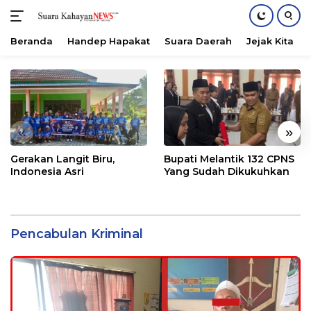
Beranda
Handep Hapakat
Suara Daerah
Jejak Kita
Langsung
ke
konten
«
»
Gerakan Langit Biru,
Bupati Melantik 132 CPNS
Indonesia Asri
Yang Sudah Dikukuhkan
Pencabulan Kriminal