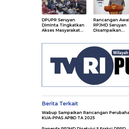
DPUPR Seruyan
Rancangan Awa
Diminta Tingkatkan
RPJMD Seruyan
Akses Masyarakat
Disampaikan
Menjelang Lebaran
Kepada DPRD
Seruyan
Berita Terkait
Wabup Sampaikan Rancangan Perubah
KUA-PPAS APBD TA 2025
Raperda RPJMD Disetujui 5 Fraksi DPRD