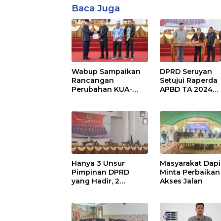
Baca Juga
Wabup Sampaikan
DPRD Seruyan
Rancangan
Setujui Raperda
Perubahan KUA-
APBD TA 2024
PPAS APBD TA 2025
Ditetapkan Menj
Perda
Hanya 3 Unsur
Masyarakat Dapi
Pimpinan DPRD
Minta Perbaikan
yang Hadir, 2
Akses Jalan
Agenda Paripurna
Terpaksa di Tunda