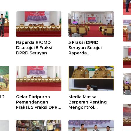
Raperda RPJMD
5 Fraksi DPRD
Disetujui 5 Fraksi
Seruyan Setujui
DPRD Seruyan
Raperda
adi
Pertanggungjawaba
n Pelaksanaan APBD
TA 2024
l 2
Gelar Paripurna
Media Massa
Pemandangan
Berperan Penting
Fraksi, 5 Fraksi DPRD
Mengontrol
Terima 2 Buah
Jalannya
Usulan Raperda
Pemerintahan