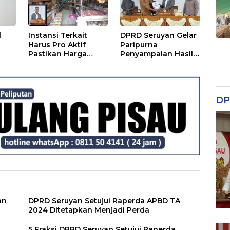
l
Instansi Terkait
DPRD Seruyan Gelar
Harus Pro Aktif
Paripurna
Pastikan Harga
Penyampaian Hasil
Kebutuhan Tetap
Reses
Terjangkau
DP
an
DPRD Seruyan Setujui Raperda APBD TA
2024 Ditetapkan Menjadi Perda
5 Fraksi DPRD Seruyan Setujui Raperda