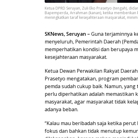
Ketua DPRD Seruyan, Zuli Eko Prasetyo (tengah), dida
Bapemperda, Arrahman (kanan), ketika memberikan 
meningkatkan taraf kesejahteraan masyarakat, mini
SKNews, Seruyan –
Guna terjaminnya k
menyeluruh, Pemerintah Daerah (Pemda
memperhatikan kondisi dan berupaya m
kesejahteraan masyarakat.
Ketua Dewan Perwakilan Rakyat Daerah 
Prasetyo mengatakan, program pemban
pemda sudah cukup baik. Namun, yang t
perlu diperhatikan adalah memastikan 
masyarakat, agar masyarakat tidak kela
adanya beban.
“Kalau mau beribadah saja ketika perut 
fokus dan bahkan tidak menutup kemun