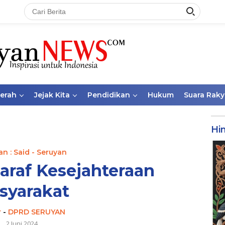
aerah
Jejak Kita
Pendidikan
Hukum
Suara Raky
Hi
n : Said - Seruyan
araf Kesejahteraan
syarakat
r
-
DPRD SERUYAN
2 Juni 2024