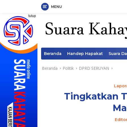
MENU
Langsung
tutup
ke
konten
Beranda
Handep Hapakat
Suara D
Beranda
Politik
DPRD SERUYAN
Lapora
Tingkatkan T
Ma
Edito