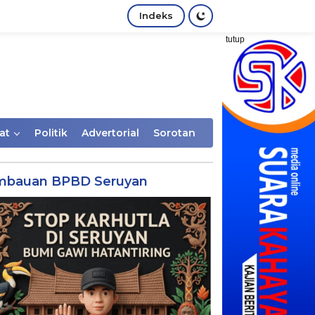
Indeks
tutup
at
Politik
Advertorial
Sorotan
mbauan BPBD Seruyan