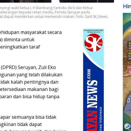
Hi
mpingi wakil ketua I, H Bambang Yantoko (kiri) dan Ketua
keterangan kepada rekan media, Pemda Seruyan perlu
mal dapat memikirkan untuk memenuhi makan. Foto: Said SK_News.
ehidupan masyarakat secara
) diminta untuk
eningkatkan taraf
(DPRD) Seruyan, Zuli Eko
gunan yang telah dilakukan
idak kalah pentingnya dan
ketersediaan makanan bagi
paran dan bisa hidup tanpa
lapar semuanya bisa tidak
gkinan tidak dapat