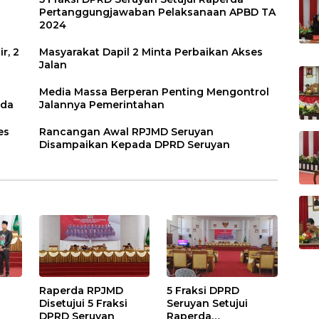
Pertanggungjawaban Pelaksanaan APBD TA
2024
r, 2
Masyarakat Dapil 2 Minta Perbaikan Akses
Jalan
Media Massa Berperan Penting Mengontrol
rda
Jalannya Pemerintahan
es
Rancangan Awal RPJMD Seruyan
Disampaikan Kepada DPRD Seruyan
Raperda RPJMD
5 Fraksi DPRD
Disetujui 5 Fraksi
Seruyan Setujui
DPRD Seruyan
Raperda