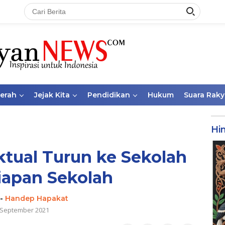
aerah
Jejak Kita
Pendidikan
Hukum
Suara Raky
Hi
aktual Turun ke Sekolah
iapan Sekolah
-
Handep Hapakat
 September 2021