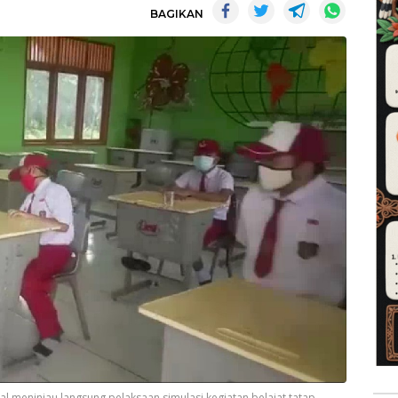
BAGIKAN
tual meninjau langsung pelaksaan simulasi kegiatan belajat tatap