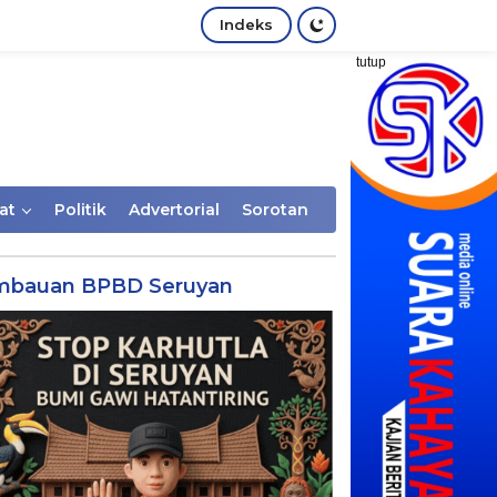
Indeks
tutup
at
Politik
Advertorial
Sorotan
mbauan BPBD Seruyan