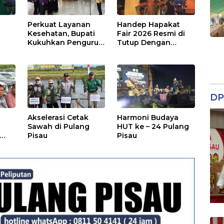
Perkuat Layanan
Handep Hapakat
a
Kesehatan, Bupati
Fair 2026 Resmi di
Kukuhkan Pengurus
Tutup Dengan
TP Posyandu
Malam Hiburan
Rakyat
DP
Akselerasi Cetak
Harmoni Budaya
Sawah di Pulang
HUT ke – 24 Pulang
Pisau
Pisau