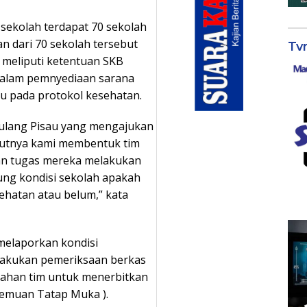
 sekolah terdapat 70 sekolah
n dari 70 sekolah tersebut
Tv
 meliputi ketentuan SKB
 dalam pemnyediaan sarana
u pada protokol kesehatan.
 Pulang Pisau yang mengajukan
jutnya kami membentuk tim
 dan tugas mereka melakukan
ung kondisi sekolah apakah
ehatan atau belum,” kata
melaporkan kondisi
lakukan pemeriksaan berkas
 bahan tim untuk menerbitkan
temuan Tatap Muka ).