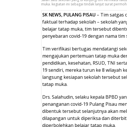
muka. kegiatan ini sebagai tindak lanjut surat perm
SK NEWS, PULANG PISAU
– Tim satgas c
faktual terhadap sekolah – sekolah 
belajar tatap muka, tim tersebut dibe
penyebaran covid-19 dengan nama tim sa
Tim verifikasi bertugas mendatangi sek
mengajukan pertemuan tatap muka den
pendidikan, kesehatan, RSUD, TNI serta
19 sendiri, mereka turun ke 8 wilayah 
langsung kesiapan sekolah tersebut s
tatap muka.
Drs. Salahudin, selaku kepala BPBD yan
penanganan covid-19 Pulang Pisau men
dibentuk tersebut selanjutnya akan mela
dilapangan untuk diperiksa dan diterbi
diperbolehkan belajar tatap muka.