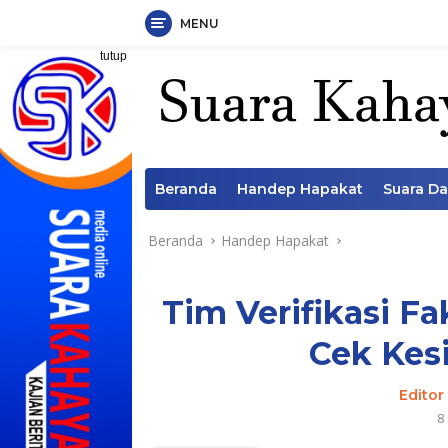
MENU
Langsung
tutup
ke
konten
Beranda
Handep Hapakat
Suara D
Beranda
Handep Hapakat
Tim Verifikasi F
Cek Kes
Editor
8