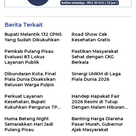
Berita Terkait
Bupati Melantik 132 CPNS
Road Show Cek
Yang Sudah Dikukuhkan
Kesehatan Gratis
Pemkab Pulang Pisau
Pastikan Masyarakat
Evaluasi 83 Lokus
Sehat dengan CKG
Layanan Publik
Berkala
Dibundaran Kota, Final
Sinergi UMKM di Laga
Piala Dunia Disaksikan
Piala Dunia 2026
Ratusan Warga Pulpis
Perkuat Layanan
Handep Hapakat Fair
Kesehatan, Bupati
2026 Resmi di Tutup
Kukuhkan Pengurus TP
Dengan Malam Hiburan
Posyandu
Rakyat
Huma Betang Night
Banting Harga Diarena
Semarakkan Hari Jadi
Pasar Murah, Gubernur
Pulang Pisau
Ajak Masyarakat