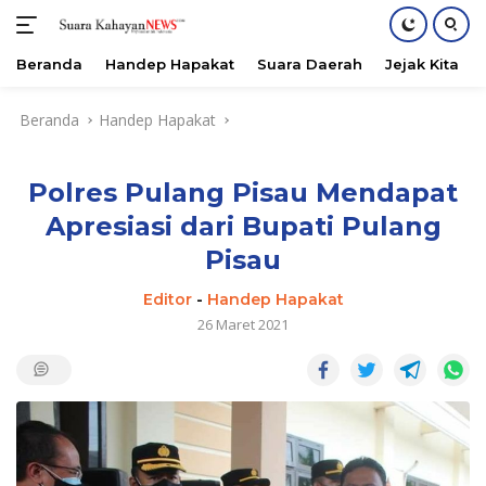
Beranda
Handep Hapakat
Suara Daerah
Jejak Kita
Langsung
Beranda
Handep Hapakat
ke
konten
Polres Pulang Pisau Mendapat
Apresiasi dari Bupati Pulang
Pisau
Editor
-
Handep Hapakat
26 Maret 2021