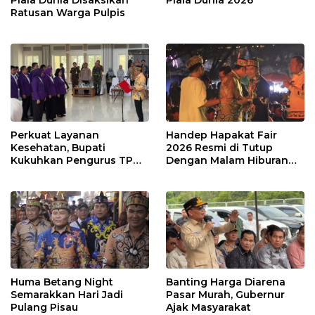
Piala Dunia Disaksikan
Piala Dunia 2026
Ratusan Warga Pulpis
Perkuat Layanan
Handep Hapakat Fair
Kesehatan, Bupati
2026 Resmi di Tutup
Kukuhkan Pengurus TP
Dengan Malam Hiburan
Posyandu
Rakyat
Huma Betang Night
Banting Harga Diarena
Semarakkan Hari Jadi
Pasar Murah, Gubernur
Pulang Pisau
Ajak Masyarakat