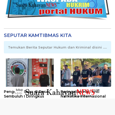
SEPUTAR KAMTIBMAS KITA
Temukan Berita Seputar Hukum dan Kriminal disini .....
tutup
Pengedar Sabu di Desa
Peringatan Hari Anti
..........
Sembuluh I Diringkus
Narkotika Internasional
2026