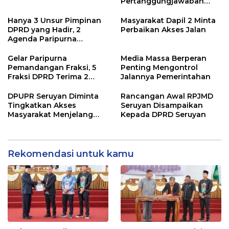
Pertanggungjawaban
Pelaksanaan APBD TA
2024
Hanya 3 Unsur Pimpinan
Masyarakat Dapil 2 Minta
DPRD yang Hadir, 2
Perbaikan Akses Jalan
Agenda Paripurna
Terpaksa di Tunda
Gelar Paripurna
Media Massa Berperan
Pemandangan Fraksi, 5
Penting Mengontrol
Fraksi DPRD Terima 2
Jalannya Pemerintahan
Buah Usulan Raperda
DPUPR Seruyan Diminta
Rancangan Awal RPJMD
Tingkatkan Akses
Seruyan Disampaikan
Masyarakat Menjelang
Kepada DPRD Seruyan
Lebaran
Rekomendasi untuk kamu