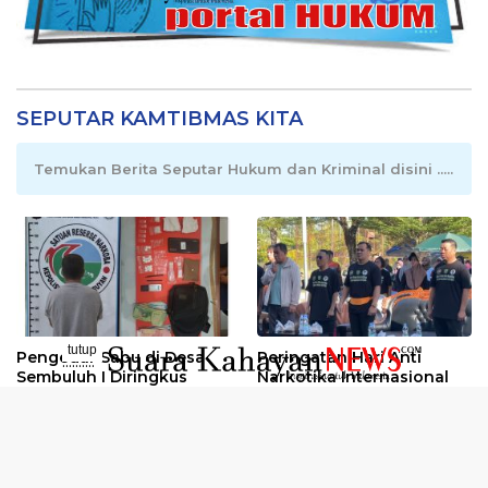
SEPUTAR KAMTIBMAS KITA
Temukan Berita Seputar Hukum dan Kriminal disini .....
tutup
Pengedar Sabu di Desa
Peringatan Hari Anti
..........
Sembuluh I Diringkus
Narkotika Internasional
2026