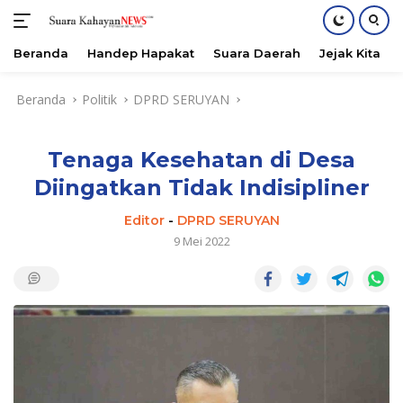
Beranda
Handep Hapakat
Suara Daerah
Jejak Kita
Langsung
Beranda
Politik
DPRD SERUYAN
ke
konten
Tenaga Kesehatan di Desa
Diingatkan Tidak Indisipliner
Editor
-
DPRD SERUYAN
9 Mei 2022