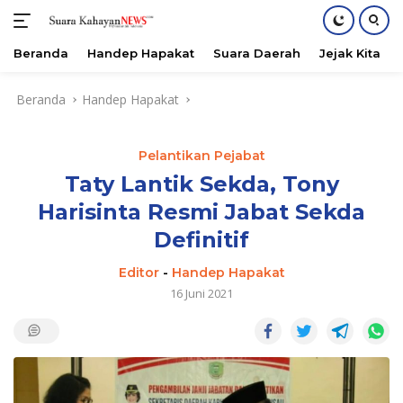
Beranda
Handep Hapakat
Suara Daerah
Jejak Kita
Langsung
Beranda
Handep Hapakat
ke
konten
Pelantikan Pejabat
Taty Lantik Sekda, Tony
Harisinta Resmi Jabat Sekda
Definitif
Editor
-
Handep Hapakat
16 Juni 2021