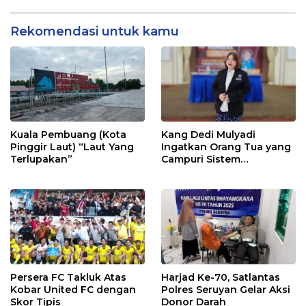
Rekomendasi untuk kamu
Kuala Pembuang (Kota
Kang Dedi Mulyadi
Pinggir Laut) “Laut Yang
Ingatkan Orang Tua yang
Terlupakan”
Campuri Sistem
Pendidikan Sekolah:
Antara Hak, Batas, dan
Etika Hukum Pendidikan
Persera FC Takluk Atas
Harjad Ke-70, Satlantas
Kobar United FC dengan
Polres Seruyan Gelar Aksi
Skor Tipis
Donor Darah