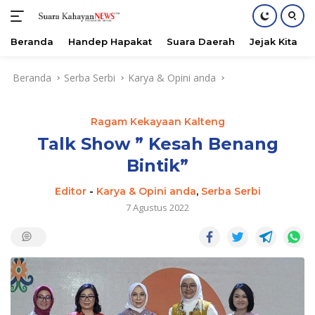
Beranda
Handep Hapakat
Suara Daerah
Jejak Kita
Langsung
Beranda
Serba Serbi
Karya & Opini anda
ke
konten
Ragam Kekayaan Kalteng
Talk Show ” Kesah Benang
Bintik”
Editor
-
Karya & Opini anda
,
Serba Serbi
7 Agustus 2022