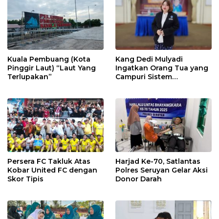
Kuala Pembuang (Kota
Kang Dedi Mulyadi
Pinggir Laut) “Laut Yang
Ingatkan Orang Tua yang
Terlupakan”
Campuri Sistem
Pendidikan Sekolah:
Antara Hak, Batas, dan
Etika Hukum Pendidikan
Persera FC Takluk Atas
Harjad Ke-70, Satlantas
Kobar United FC dengan
Polres Seruyan Gelar Aksi
Skor Tipis
Donor Darah