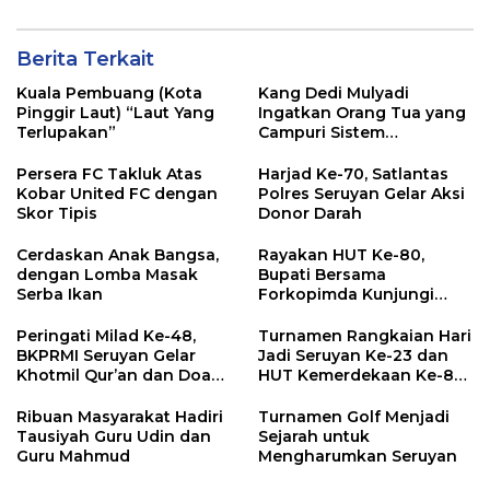
Berita Terkait
Kuala Pembuang (Kota
Kang Dedi Mulyadi
Pinggir Laut) “Laut Yang
Ingatkan Orang Tua yang
Terlupakan”
Campuri Sistem
Pendidikan Sekolah:
Antara Hak, Batas, dan
Persera FC Takluk Atas
Harjad Ke-70, Satlantas
Etika Hukum Pendidikan
Kobar United FC dengan
Polres Seruyan Gelar Aksi
Skor Tipis
Donor Darah
Cerdaskan Anak Bangsa,
Rayakan HUT Ke-80,
dengan Lomba Masak
Bupati Bersama
Serba Ikan
Forkopimda Kunjungi
Markas POS TNI AL
Peringati Milad Ke-48,
Turnamen Rangkaian Hari
BKPRMI Seruyan Gelar
Jadi Seruyan Ke-23 dan
Khotmil Qur’an dan Doa
HUT Kemerdekaan Ke-80
Bersama untuk Bangsa
RI Resmi Ditutup
Ribuan Masyarakat Hadiri
Turnamen Golf Menjadi
Tausiyah Guru Udin dan
Sejarah untuk
Guru Mahmud
Mengharumkan Seruyan