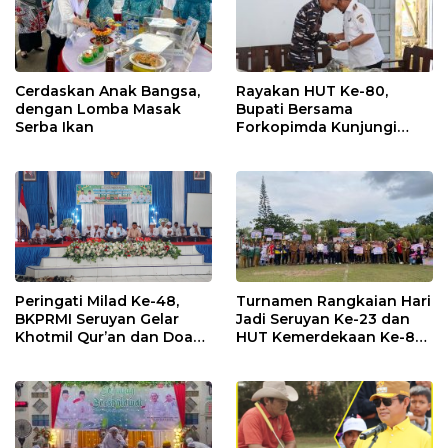
Cerdaskan Anak Bangsa,
Rayakan HUT Ke-80,
dengan Lomba Masak
Bupati Bersama
Serba Ikan
Forkopimda Kunjungi
Markas POS TNI AL
Peringati Milad Ke-48,
Turnamen Rangkaian Hari
BKPRMI Seruyan Gelar
Jadi Seruyan Ke-23 dan
Khotmil Qur’an dan Doa
HUT Kemerdekaan Ke-80
Bersama untuk Bangsa
RI Resmi Ditutup