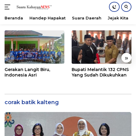
Beranda
Handep Hapakat
Suara Daerah
Jejak Kita
Langsung
ke
konten
«
»
Gerakan Langit Biru,
Bupati Melantik 132 CPNS
Indonesia Asri
Yang Sudah Dikukuhkan
corak batik kalteng