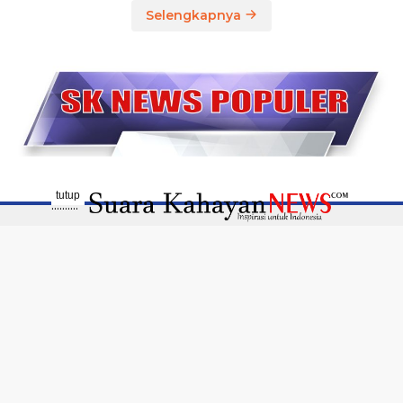
Selengkapnya
tutup
..........
Disclaimer
Susunan Redaksi
Pedoman Media Siber
Profil Media
Terhubung Dengan Kami