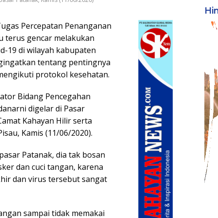
Hi
Tugas Percepatan Penanganan
u terus gencar melakukan
d-19 di wilayah kabupaten
gingatkan tentang pentingnya
engikuti protokol kesehatan.
dinator Bidang Pencegahan
anarni digelar di Pasar
amat Kahayan Hilir serta
Pisau, Kamis (11/06/2020).
asar Patanak, dia tak bosan
er dan cuci tangan, karena
hir dan virus tersebut sangat
 jangan sampai tidak memakai