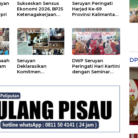
uyan
Sukseskan Sensus
Seruyan Peringati
Ekonomi 2026, BPJS
Harjad Ke-69
rpri
Ketenagakerjaan
Provinsi Kalimantan
Kapuas dan BPS
Tengah
Lindungi Ribuan
Petugas Lapangan
DP
maah
Seruyan
DWP Seruyan
lam
Deklarasikan
Peringati Hari Kartini
Komitmen
dengan Seminar
Perlindungan
Public Speaking
Gambut di Tengah
Menginspirasi Kaum
Ancaman El Nino
Perempuan