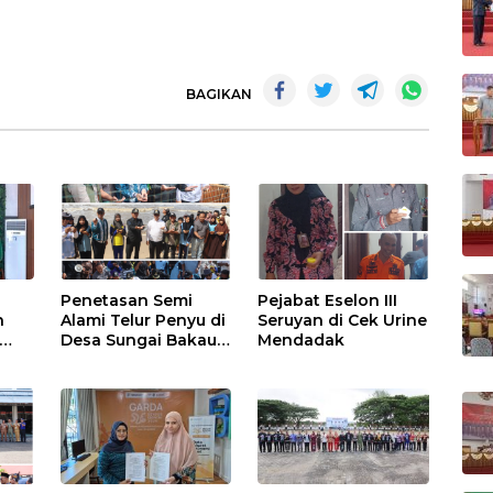
BAGIKAN
Penetasan Semi
Pejabat Eselon III
n
Alami Telur Penyu di
Seruyan di Cek Urine
Desa Sungai Bakau
Mendadak
Diresmikan
has
BU,
 dan