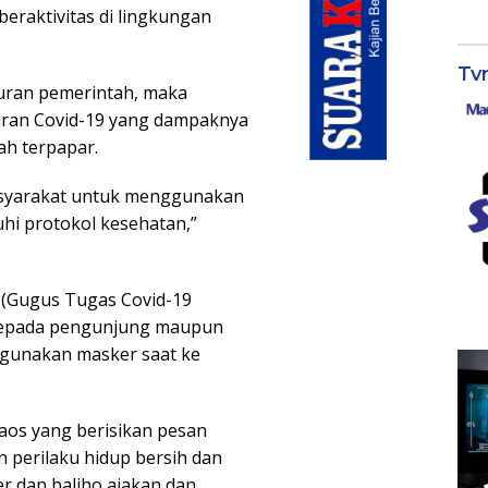
beraktivitas di lingkungan
Tv
uran pemerintah, maka
aran Covid-19 yang dampaknya
ah terpapar.
 masyarakat untuk menggunakan
uhi protokol kesehatan,”
a (Gugus Tugas Covid-19
kepada pengunjung maupun
ggunakan masker saat ke
aos yang berisikan pesan
 perilaku hidup bersih dan
r dan baliho ajakan dan