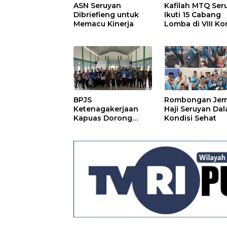
ASN Seruyan
Kafilah MTQ Ser
Dibriefieng untuk
Ikuti 15 Cabang
Memacu Kinerja
Lomba di VIII Ko
BPJS
Rombongan Je
Ketenagakerjaan
Haji Seruyan Da
Kapuas Dorong
Kondisi Sehat
Penguatan
Perlindungan
Jaminan Sosial bagi
Perangkat Desa