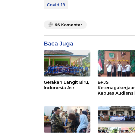
Covid 19
66
Komentar
Baca Juga
Gerakan Langit Biru,
BPJS
Indonesia Asri
Ketenagakerjaa
Kapuas Audiensi
dengan Bupati
Pulang Pisau Ba
Kepesertaan PK
Ekosistem Desa,
Pekerja Rentan