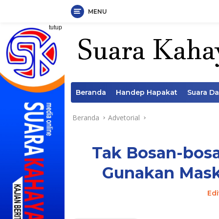
MENU
Langsung
tutup
ke
konten
Beranda
Handep Hapakat
Suara D
Beranda
Advetorial
Tak Bosan-bosa
Gunakan Mask
Edi