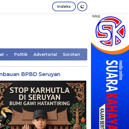
Indeks
tutup
at
Politik
Advertorial
Sorotan
mbauan BPBD Seruyan