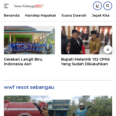
Beranda
Handep Hapakat
Suara Daerah
Jejak Kita
Langsung
ke
konten
«
»
Gerakan Langit Biru,
Bupati Melantik 132 CPNS
Indonesia Asri
Yang Sudah Dikukuhkan
wwf resot sebangau