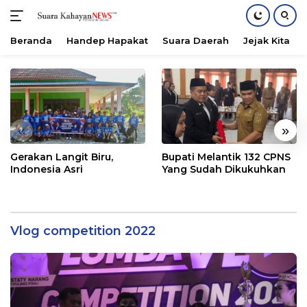
Beranda
Handep Hapakat
Suara Daerah
Jejak Kita
Langsung
ke
konten
«
»
Gerakan Langit Biru,
Bupati Melantik 132 CPNS
Indonesia Asri
Yang Sudah Dikukuhkan
Vlog competition 2022