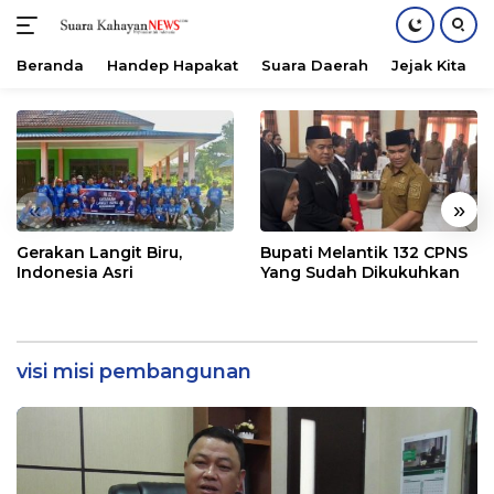
Beranda
Handep Hapakat
Suara Daerah
Jejak Kita
Langsung
ke
konten
«
»
Gerakan Langit Biru,
Bupati Melantik 132 CPNS
Indonesia Asri
Yang Sudah Dikukuhkan
visi misi pembangunan