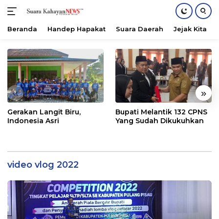
Beranda
Handep Hapakat
Suara Daerah
Jejak Kita
Langsung
ke
konten
«
»
Gerakan Langit Biru,
Bupati Melantik 132 CPNS
Indonesia Asri
Yang Sudah Dikukuhkan
video vlog 2022